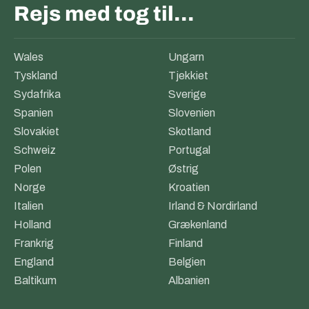
Rejs med tog til…
Wales
Ungarn
Tyskland
Tjekkiet
Sydafrika
Sverige
Spanien
Slovenien
Slovakiet
Skotland
Schweiz
Portugal
Polen
Østrig
Norge
Kroatien
Italien
Irland & Nordirland
Holland
Grækenland
Frankrig
Finland
England
Belgien
Baltikum
Albanien