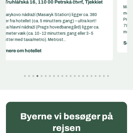
Masarykovo nádraží (Masaryk Station) ligger ca. 353
meter fra hotellet (ca. 4-5 minutters gang) – ultra kort!
Praha hlavní nádraží (Prags hovedbanegård) ligger ca.
791 meter væk (ca. 10 minutters gang eller 3-5 minutter
med taxa/metro). Metrosta...
Se mere om hotellet
Byerne vi besøger på
rejsen