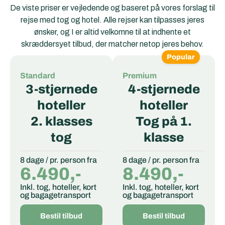
De viste priser er vejledende og baseret på vores forslag til
rejse med tog og hotel. Alle rejser kan tilpasses jeres
ønsker, og I er altid velkomne til at indhente et
skræddersyet tilbud, der matcher netop jeres behov.
Popular
Standard
Premium
3-stjernede
4-stjernede
hoteller
hoteller
2. klasses
Tog på 1.
tog
klasse
8 dage / pr. person fra
8 dage / pr. person fra
6.490,-
8.490,-
Inkl. tog, hoteller, kort
Inkl. tog, hoteller, kort
og bagagetransport
og bagagetransport
Bestil tilbud
Bestil tilbud