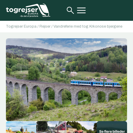
Togrejser Europa
/
Rejser
/
Vandreferie med tog Krkonose bjergene