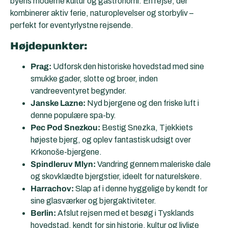
byens moderne kultur og gastronomi. En rejse, der
kombinerer aktiv ferie, naturoplevelser og storbyliv –
perfekt for eventyrlystne rejsende.
Højdepunkter:
Prag:
Udforsk den historiske hovedstad med sine
smukke gader, slotte og broer, inden
vandreeventyret begynder.
Janske Lazne:
Nyd bjergene og den friske luft i
denne populære spa-by.
Pec Pod Snezkou:
Bestig Snezka, Tjekkiets
højeste bjerg, og oplev fantastisk udsigt over
Krkonoše-bjergene.
Spindleruv Mlyn:
Vandring gennem maleriske dale
og skovklædte bjergstier, ideelt for naturelskere.
Harrachov:
Slap af i denne hyggelige by kendt for
sine glasværker og bjergaktiviteter.
Berlin:
Afslut rejsen med et besøg i Tysklands
hovedstad, kendt for sin historie, kultur og livlige