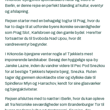
Berlin, er denne rejse en perfekt blanding af kultur, eventyr
og afslapning.
Rejsen starter med en behagelig togtur til Prag, hvor du
har to dage til at udforske byens ikoniske seværdigheder
som Prag Slot, Karlsbroen og den gamle bydel. Herefter
fortsætter du til Svoboda Nad Upou, hvor dit
vandreeventyr begynder.
I Krkonoše-bjergene venter nogle af Tjekkiets mest
imponerende landskaber. Besøg den hyggelige spa-by
Janske Lazne, inden du vandrer videre til Pec Pod Snezkou
for at bestige Tjekkiets højeste bjerg, Snezka. Ruten
tager dig gennem skovklædte stier og idylliske dale til
Spindleruv Mlyn og Harrachov, kendt for sine glasværker
og bjergaktiviteter.
Rejsen afsluttes med to nætter i Berlin, hvor du kan opleve
alt fra historiske seværdigheder som Brandenburger Tor til