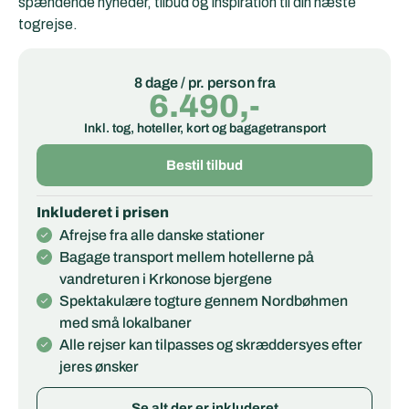
spændende nyheder, tilbud og inspiration til din næste
togrejse.
8 dage / pr. person fra
6.490,-
Inkl. tog, hoteller, kort og bagagetransport
Bestil tilbud
Inkluderet i prisen
Afrejse fra alle danske stationer
Bagage transport mellem hotellerne på
vandreturen i Krkonose bjergene
Spektakulære togture gennem Nordbøhmen
med små lokalbaner
Alle rejser kan tilpasses og skræddersyes efter
jeres ønsker
Se alt der er inkluderet