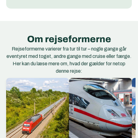
Om rejseformerne
Rejseformerne varierer fra tur til tur – nogle gange går
eventyret med toget, andre gange med cruise eller færge.
Her kan du læse mere om, hvad der gælder for netop
denne rejse:
EC Togene
EuroCity (EC) er et
netværk af
internationale
hurtigtog, der forbinder
storbyer og regioner på
tværs af Europa. EC-