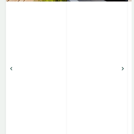
togene kører mellem
lande som Tyskland,
Schweiz, Østrig,
Italien, Tjekkiet, Polen,
Ungarn og flere andre,
og er kendt for komfort,
pålidelighed og stærke
forbindelser mellem
centrale destinationer.
Komfort og faciliteter
Klasser: 1. klasse
(bredere sæder, mere
benplads, roligere
omgivelser […]