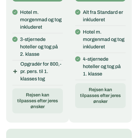
Hotel m.
Alt fra Standard er
morgenmad og tog
inkluderet
inkluderet
Hotel m.
3-stjernede
morgenmad og tog
hoteller og tog på
inkluderet
2. klasse
4-stjernede
Opgradér for 800,-
hoteller og tog på
pr. pers. til 1.
1. klasse
klasses tog
Rejsen kan
Rejsen kan
tilpasses efter jeres
tilpasses efter jeres
ønsker
ønsker