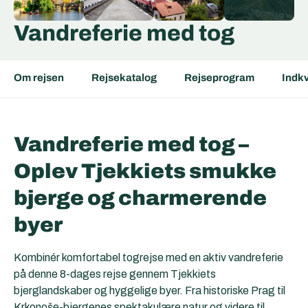
Vandreferie med tog
Om rejsen
Rejsekatalog
Rejseprogram
Indkv
Vandreferie med tog –
Oplev Tjekkiets smukke
bjerge og charmerende
byer
Kombinér komfortabel togrejse med en aktiv vandreferie
på denne 8-dages rejse gennem Tjekkiets
bjerglandskaber og hyggelige byer. Fra historiske Prag til
Krkonoše-bjergenes spektakulære natur og videre til