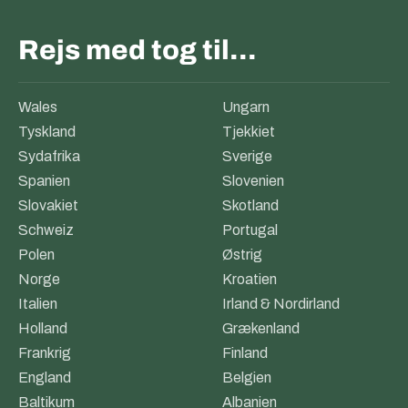
Rejs med tog til…
Wales
Ungarn
Tyskland
Tjekkiet
Sydafrika
Sverige
Spanien
Slovenien
Slovakiet
Skotland
Schweiz
Portugal
Polen
Østrig
Norge
Kroatien
Italien
Irland & Nordirland
Holland
Grækenland
Frankrig
Finland
England
Belgien
Baltikum
Albanien