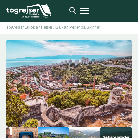
Togrejser Europa
/
Rejser
/
Balkan Perler på Skinner