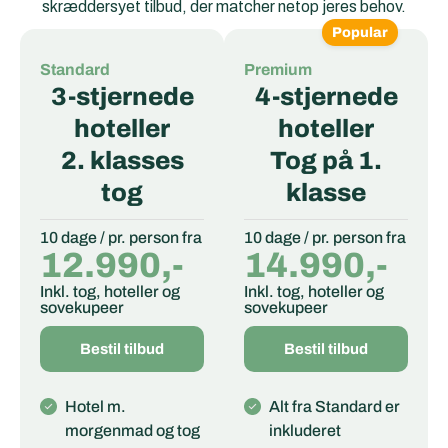
skræddersyet tilbud, der matcher netop jeres behov.
Popular
Standard
Premium
3-stjernede
4-stjernede
hoteller
hoteller
2. klasses
Tog på 1.
tog
klasse
10 dage / pr. person fra
10 dage / pr. person fra
12.990,-
14.990,-
Inkl. tog, hoteller og
Inkl. tog, hoteller og
sovekupeer
sovekupeer
Bestil tilbud
Bestil tilbud
Hotel m.
Alt fra Standard er
morgenmad og tog
inkluderet