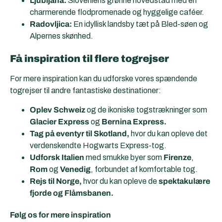
Ljubljana:
Sloveniens grønne hovedstad med en
charmerende flodpromenade og hyggelige caféer.
Radovljica:
En idyllisk landsby tæt på Bled-søen og
Alpernes skønhed.
Få inspiration til flere togrejser
For mere inspiration kan du udforske vores spændende
togrejser til andre fantastiske destinationer:
Oplev Schweiz
og de ikoniske togstrækninger som
Glacier Express
og
Bernina Express.
Tag på eventyr til Skotland,
hvor du kan opleve det
verdenskendte Hogwarts Express-tog.
Udforsk Italien
med smukke byer som
Firenze
,
Rom
og
Venedig
, forbundet af komfortable tog.
Rejs til Norge,
hvor du kan opleve de
spektakulære
fjorde og Flåmsbanen.
Følg os for mere inspiration