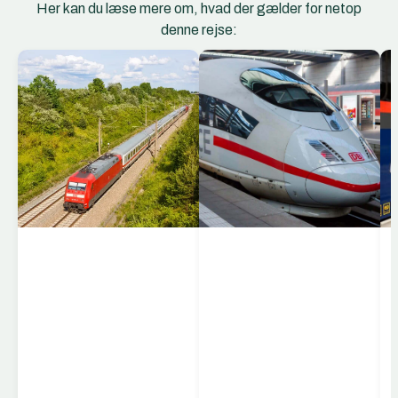
Her kan du læse mere om, hvad der gælder for netop
denne rejse:
EC Togene
EuroCity (EC) er et
netværk af
internationale
hurtigtog, der forbinder
storbyer og regioner på
tværs af Europa. EC-
togene kører mellem
lande som Tyskland,
Schweiz, Østrig,
Italien, Tjekkiet, Polen,
Ungarn og flere andre,
og er kendt for komfort,
pålidelighed og stærke
forbindelser mellem