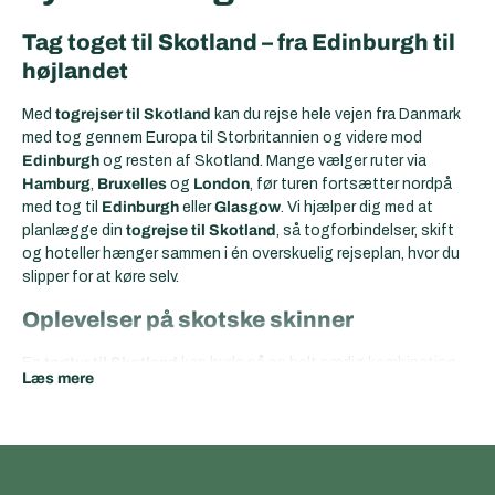
Tag toget til Skotland – fra Edinburgh til
højlandet
Med
togrejser til Skotland
kan du rejse hele vejen fra Danmark
med tog gennem Europa til Storbritannien og videre mod
Edinburgh
og resten af Skotland. Mange vælger ruter via
Hamburg
,
Bruxelles
og
London
, før turen fortsætter nordpå
med tog til
Edinburgh
eller
Glasgow
. Vi hjælper dig med at
planlægge din
togrejse til Skotland
, så togforbindelser, skift
og hoteller hænger sammen i én overskuelig rejseplan, hvor du
slipper for at køre selv.
Oplevelser på skotske skinner
En
togtur til Skotland
kan byde på en helt særlig kombination
Læs mere
af historiske byer, dramatiske landskaber og kyststrækninger.
Du kan med fordel starte i
Edinburgh
og opleve den gamle
bydel, slottet og byens særlige atmosfære, fortsætte til
Glasgow
med kultur, musik og spændende kvarterer og derefter
rejse videre mod
Highlands
.