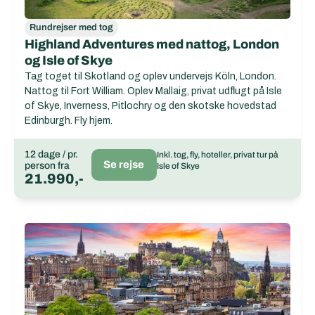
Rundrejser med tog
Highland Adventures med nattog, London
og Isle of Skye
Tag toget til Skotland og oplev undervejs Köln, London.
Nattog til Fort William. Oplev Mallaig, privat udflugt på Isle
of Skye, Inverness, Pitlochry og den skotske hovedstad
Edinburgh. Fly hjem.
12 dage / pr.
Inkl. tog, fly, hoteller, privat tur på
Se rejse
person fra
Isle of Skye
21.990,-