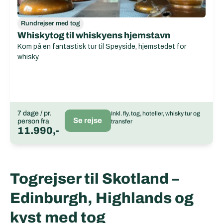
Rundrejser med tog
Whiskytog til whiskyens hjemstavn
Kom på en fantastisk tur til Speyside, hjemstedet for
whisky.
7 dage / pr.
Inkl. fly, tog, hoteller, whisky tur og
Se rejse
person fra
transfer
11.990,-
Togrejser til Skotland –
Edinburgh, Highlands og
kyst med tog