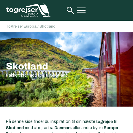
Togrejser Europa
/
Skotland
Skotland
Pakkerejser med tog til Skotland
På denne side finder du inspiration til din næste
togrejse til
Skotland
med afrejse fra
Danmark
eller andre byer i
Europa
.