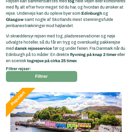
Rejsen kan sammensættes med
tog
hele vejen eller kombineres
med fly, alt efter hvor meget tid du har, og hvordan du ønsker at
rejse. Undervejs kan du opleve byer som
Edinburgh
og
Glasgow
samt nogle af Skotlands mest stemningsfulde
jernbanestrækninger mod højlandet.
Vi skræddersyr rejsen med tog, pladsreservationer og nøje
udvalgte hoteller, så du får en tryg og overskuelig pakkerejse
med
dansk rejseservice
før og under ferien. Fra Danmark når du
Edinburgh på to måder: En direkte
flyvning på knap 2 timer
eller
en scenisk
togrejse på cirka 25 timer.
Filtrer rejser:
Filtrer