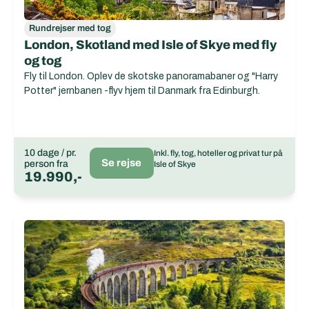
Rundrejser med tog
London, Skotland med Isle of Skye med fly
og tog
Fly til London. Oplev de skotske panoramabaner og "Harry
Potter" jernbanen -flyv hjem til Danmark fra Edinburgh.
10 dage / pr.
Inkl. fly, tog, hoteller og privat tur på
Se rejse
person fra
Isle of Skye
19.990,-