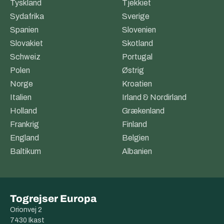
Tyskland
Tjekkiet
Jacobite Steam Train
, eller oplev komforten på
Caledonian
Sleeper-nattoget.
For mange er
togrejser i Skotland
den
Sydafrika
Sverige
ideelle måde at kombinere natur, kultur og komfort på, uanset
Spanien
Slovenien
om rejsen foregår om foråret, sommeren eller i efterårets klare
Slovakiet
Skotland
farver.
Schweiz
Portugal
Polen
Østrig
Norge
Kroatien
Italien
Irland & Nordirland
Holland
Grækenland
Frankrig
Finland
England
Belgien
Baltikum
Albanien
Togrejser Europa
Orionvej 2
West Highland Line – “Harry Potter-jernbanen”
7430 Ikast