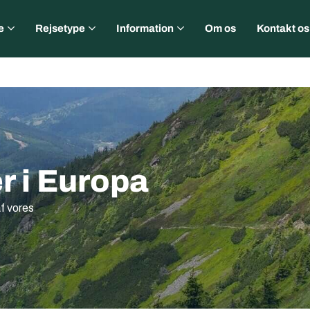
e
Rejsetype
Information
Om os
Kontakt os
r i Europa
f vores