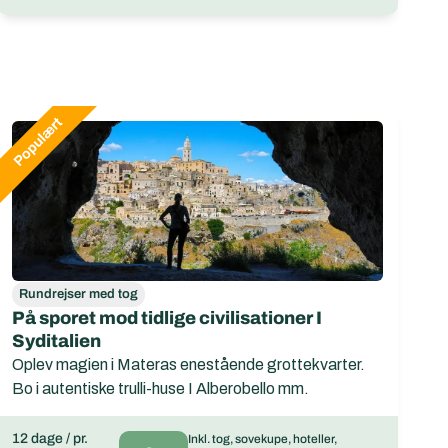
Rundrejser med tog
På sporet mod tidlige civilisationer I
Syditalien
Oplev magien i Materas enestående grottekvarter.
Bo i autentiske trulli-huse I Alberobello mm.
12 dage / pr.
Inkl. tog, sovekupe, hoteller,