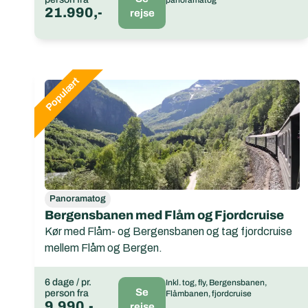
21.990,-
rejse
Panoramatog
Bergensbanen med Flåm og Fjordcruise
Kør med Flåm- og Bergensbanen og tag fjordcruise
mellem Flåm og Bergen.
6 dage / pr.
Inkl. tog, fly, Bergensbanen,
Se
person fra
Flåmbanen, fjordcruise
9.990,-
rejse