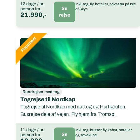
12 dage / pr.
Inkl. tog, fly, hoteller, privat tur på Isle
Se
person fra
of Skye
21.990,-
rejse
Rundrejser med tog
Togrejse til Nordkap
Togrejse til Nordkap med nattog og Hurtigruten.
Busrejse dele af vejen. Fly hjem fra Tromsø.
11 dage / pr.
Inkl. tog, busser, fly, kahyt, hoteller
Se
person fra
og sovekupe