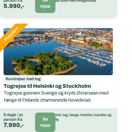
person fra
på hotel med morgenmad
5.990,-
rejse
Rundrejser med tog
Togrejse til Helsinki og Stockholm
Togrejse gennem Sverige og kryds Østersøen med
færge til Finlands charmerende hovedstad
6 dage / pr.
Inkl. tog, færge, hoteller, transfer og
Se
person fra
fly
7.990,-
rejse