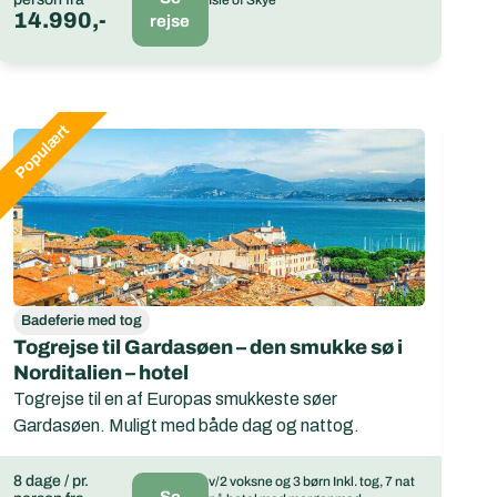
14.990,-
rejse
Badeferie med tog
Togrejse til Gardasøen – den smukke sø i
Norditalien – hotel
Togrejse til en af Europas smukkeste søer
Gardasøen. Muligt med både dag og nattog.
8 dage / pr.
v/2 voksne og 3 børn Inkl. tog, 7 nat
Se