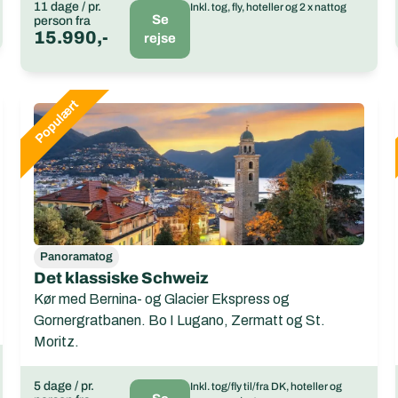
11 dage / pr.
Inkl. tog, fly, hoteller og 2 x nattog
Se
person fra
15.990,-
rejse
Panoramatog
Det klassiske Schweiz
Kør med Bernina- og Glacier Ekspress og
Gornergratbanen. Bo I Lugano, Zermatt og St.
Moritz.
5 dage / pr.
Inkl. tog/fly til/fra DK, hoteller og