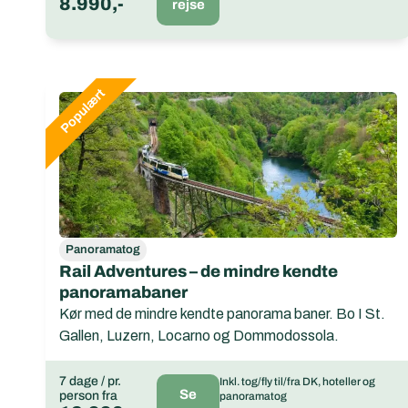
8.990,-
rejse
Panoramatog
Rail Adventures – de mindre kendte
panoramabaner
Kør med de mindre kendte panorama baner. Bo I St.
Gallen, Luzern, Locarno og Dommodossola.
7 dage / pr.
Inkl. tog/fly til/fra DK, hoteller og
Se
person fra
panoramatog