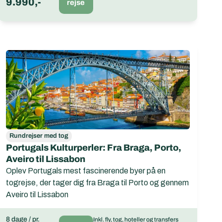
9.990,-
rejse
Rundrejser med tog
Portugals Kulturperler: Fra Braga, Porto,
Aveiro til Lissabon
Oplev Portugals mest fascinerende byer på en
togrejse, der tager dig fra Braga til Porto og gennem
Aveiro til Lissabon
8 dage / pr.
Inkl. fly, tog, hoteller og transfers