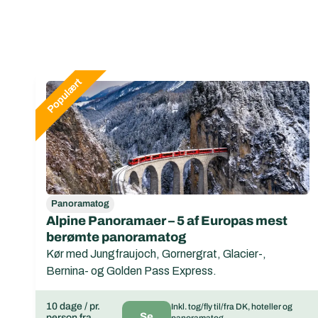
Panoramatog
Alpine Panoramaer – 5 af Europas mest
berømte panoramatog
Kør med Jungfraujoch, Gornergrat, Glacier-,
Bernina- og Golden Pass Express.
10 dage / pr.
Inkl. tog/fly til/fra DK, hoteller og
Se
person fra
panoramatog