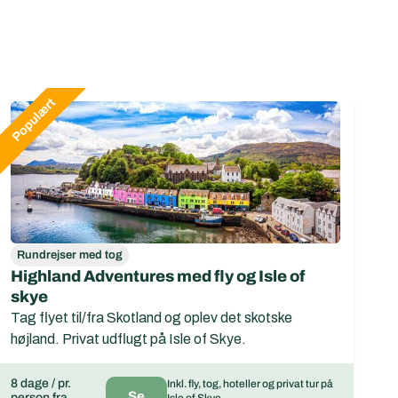
Rundrejser med tog
Highland Adventures med fly og Isle of
skye
Tag flyet til/fra Skotland og oplev det skotske
højland. Privat udflugt på Isle of Skye.
8 dage / pr.
Inkl. fly, tog, hoteller og privat tur på
Se
person fra
Isle of Skye