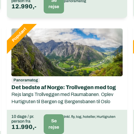
Se
person fra
panoramatog
12.990,-
rejse
Panoramatog
Det bedste af Norge: Trollvegen med tog
Rejs langs Trollveggen med Raumabanen. Oplev
Hurtigruten til Bergen og Bergensbanen til Oslo
10 dage / pr.
Inkl. fly, tog, hoteller, Hurtigruten
Se
person fra
11.990,-
rejse