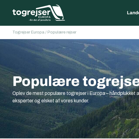
Land
Togrejser Europa
/
Populære rejser
Populære togrejse
Oplev de mest populære togrejser i Europa – håndplukket a
eksperter og elsket af vores kunder.