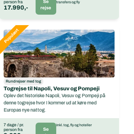
Se
person fra
transfers og fly
17.990,-
rejse
Rundrejser med tog
Togrejse til Napoli, Vesuv og Pompeji
Oplev det historiske Napoli, Vesuv og Pompeji på
denne togrejse hvor I kommer ud at køre med
Europas nye nattog.
7 dage / pr.
Inkl. tog, fly og hoteller
Se
person fra