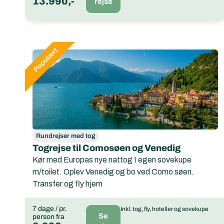
13.990,-
rejse
Rundrejser med tog
Togrejse til Comosøen og Venedig
Kør med Europas nye nattog I egen sovekupe
m/toilet. Oplev Venedig og bo ved Como søen.
Transfer og fly hjem
7 dage / pr.
Inkl. tog, fly, hoteller og sovekupe
Se
person fra