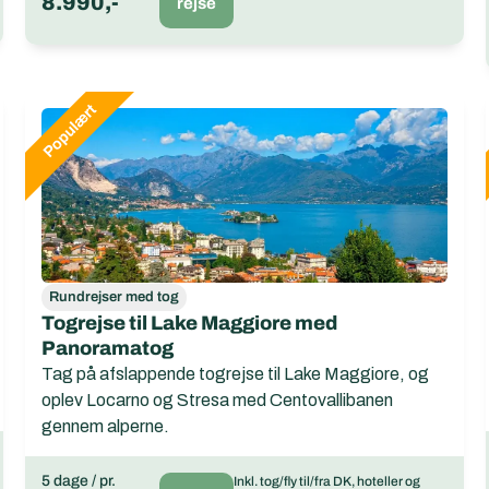
8.990,-
rejse
Rundrejser med tog
Togrejse til Lake Maggiore med
Panoramatog
Tag på afslappende togrejse til Lake Maggiore, og
oplev Locarno og Stresa med Centovallibanen
gennem alperne.
5 dage / pr.
Inkl. tog/fly til/fra DK, hoteller og