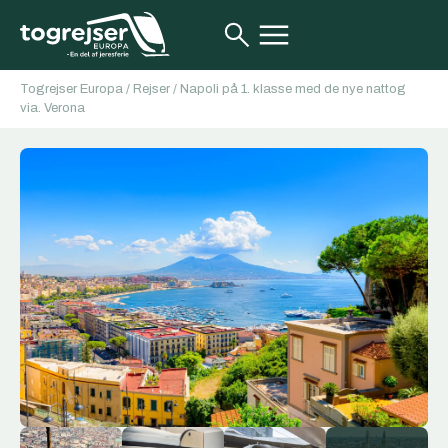
Togrejser Europa
/
Rejser
/
Napoli på 1. klasse med de nye nattog
via. Verona