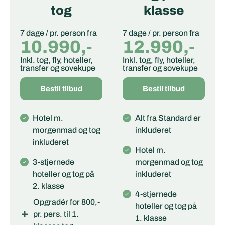
tog
klasse
7 dage / pr. person fra
7 dage / pr. person fra
10.990,-
12.990,-
Inkl. tog, fly, hoteller,
Inkl. tog, fly, hoteller,
transfer og sovekupe
transfer og sovekupe
Bestil tilbud
Bestil tilbud
Hotel m.
Alt fra Standard er
morgenmad og tog
inkluderet
inkluderet
Hotel m.
3-stjernede
morgenmad og tog
hoteller og tog på
inkluderet
2. klasse
4-stjernede
Opgradér for 800,-
hoteller og tog på
pr. pers. til 1.
1. klasse