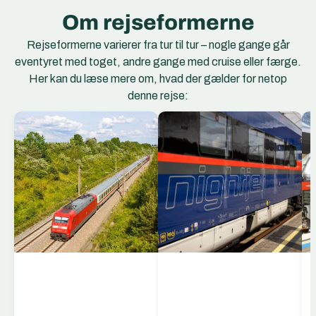
Om rejseformerne
Rejseformerne varierer fra tur til tur – nogle gange går
eventyret med toget, andre gange med cruise eller færge.
Her kan du læse mere om, hvad der gælder for netop
denne rejse:
EC Togene
EuroCity (EC) er et
netværk af
internationale
hurtigtog, der forbinder
storbyer og regioner på
tværs af Europa. EC-
togene kører mellem
lande som Tyskland,
Schweiz, Østrig,
Italien, Tjekkiet, Polen,