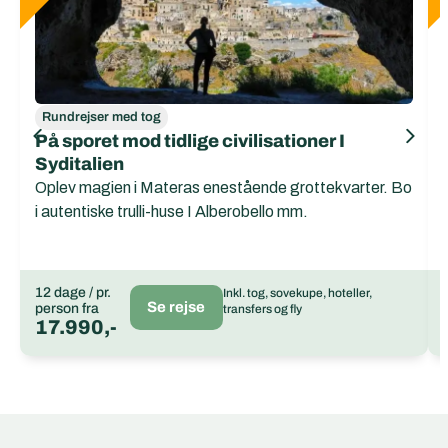
Rundrejser med tog
På sporet mod tidlige civilisationer I
Syditalien
Oplev magien i Materas enestående grottekvarter. Bo
i autentiske trulli-huse I Alberobello mm.
12 dage / pr.
Inkl. tog, sovekupe, hoteller,
Se rejse
person fra
transfers og fly
17.990,-