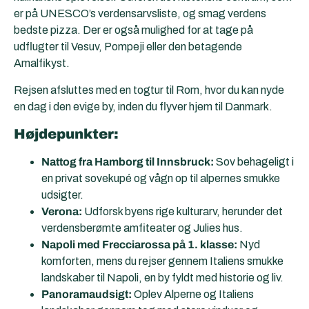
er på UNESCO’s verdensarvsliste, og smag verdens
bedste pizza. Der er også mulighed for at tage på
udflugter til Vesuv, Pompeji eller den betagende
Amalfikyst.
Rejsen afsluttes med en togtur til Rom, hvor du kan nyde
en dag i den evige by, inden du flyver hjem til Danmark.
Højdepunkter:
Nattog fra Hamborg til Innsbruck:
Sov behageligt i
en privat sovekupé og vågn op til alpernes smukke
udsigter.
Verona:
Udforsk byens rige kulturarv, herunder det
verdensberømte amfiteater og Julies hus.
Napoli med Frecciarossa på 1. klasse:
Nyd
komforten, mens du rejser gennem Italiens smukke
landskaber til Napoli, en by fyldt med historie og liv.
Panoramaudsigt:
Oplev Alperne og Italiens