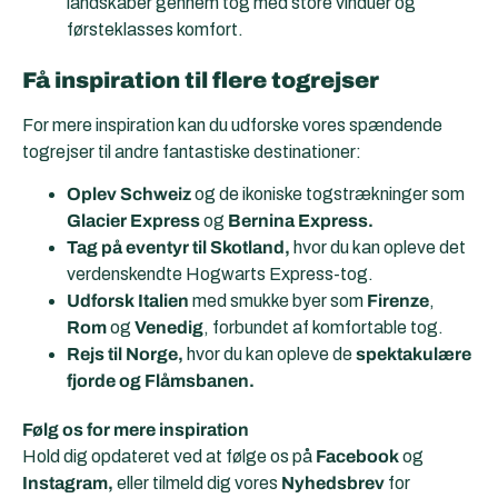
landskaber gennem tog med store vinduer og
førsteklasses komfort.
Få inspiration til flere togrejser
For mere inspiration kan du udforske vores spændende
togrejser til andre fantastiske destinationer:
Oplev Schweiz
og de ikoniske togstrækninger som
Glacier Express
og
Bernina Express.
Tag på eventyr til Skotland,
hvor du kan opleve det
verdenskendte Hogwarts Express-tog.
Udforsk Italien
med smukke byer som
Firenze
,
Rom
og
Venedig
, forbundet af komfortable tog.
Rejs til Norge,
hvor du kan opleve de
spektakulære
fjorde og Flåmsbanen.
Følg os for mere inspiration
Hold dig opdateret ved at følge os på
Facebook
og
Instagram,
eller tilmeld dig vores
Nyhedsbrev
for