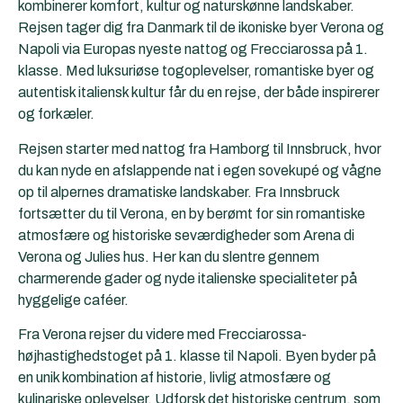
kombinerer komfort, kultur og naturskønne landskaber.
Rejsen tager dig fra Danmark til de ikoniske byer Verona og
Napoli via Europas nyeste nattog og
Frecciarossa
på 1.
klasse. Med luksuriøse togoplevelser, romantiske byer og
autentisk italiensk kultur får du en rejse, der både inspirerer
og forkæler.
Rejsen starter med nattog fra Hamborg til Innsbruck, hvor
du kan nyde en afslappende nat i egen sovekupé og vågne
op til alpernes dramatiske landskaber. Fra Innsbruck
fortsætter du til Verona, en by berømt for sin romantiske
atmosfære og historiske seværdigheder som Arena di
Verona og Julies hus. Her kan du slentre gennem
charmerende gader og nyde italienske specialiteter på
hyggelige caféer.
Fra Verona rejser du videre med Frecciarossa-
højhastighedstoget på 1. klasse til Napoli. Byen byder på
en unik kombination af historie, livlig atmosfære og
kulinariske oplevelser. Udforsk det historiske centrum, som