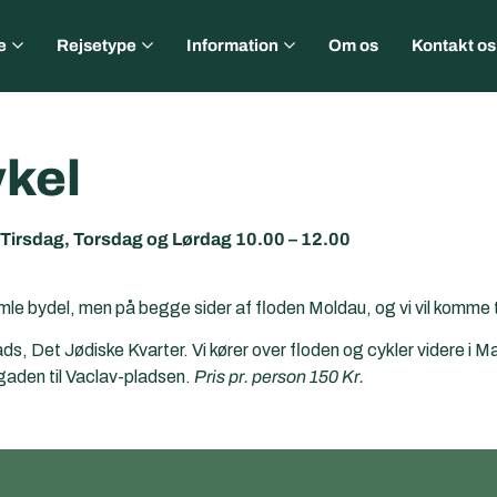
e
Rejsetype
Information
Om os
Kontakt os
ykel
 Tirsdag, Torsdag og Lørdag 10.00 – 12.00
e bydel, men på begge sider af floden Moldau, og vi vil komme ti
ads, Det Jødiske Kvarter. Vi kører over floden og cykler videre i 
-gaden til Vaclav-pladsen.
Pris pr. person 150 Kr.