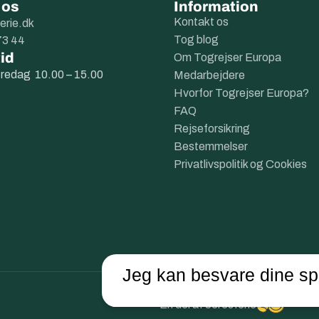
 os
Information
Kontakt os
erie.dk
Tog blog
73 44
id
Om Togrejser Europa
fredag 10.00 – 15.00
Medarbejdere
Hvorfor Togrejser Europa?
FAQ
Rejseforsikring
Bestemmelser
Privatlivspolitik og Cookies
Jeg kan besvare dine sp
En del af
Jeresferie