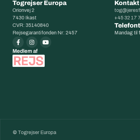
Togrejser Europa
Kontakt
Orionvej 2
tog@jeresf
7430 Ikast
+45 32 17 
Telefont
CVR: 35140840
Rejsegarantifonden Nr: 2457
Mandag til 
Medlem af
© Togrejser Europa