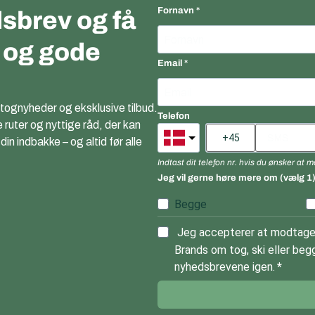
Fornavn
sbrev og få
r og gode
Email
 tognyheder og eksklusive tilbud.
Telefon
e ruter og nyttige råd, der kan
n indbakke – og altid før alle
Indtast dit telefon nr. hvis du ønsker at
Jeg vil gerne høre mere om (vælg 1
Begge
Jeg accepterer at modtage 
Brands om tog, ski eller begg
nyhedsbrevene igen.