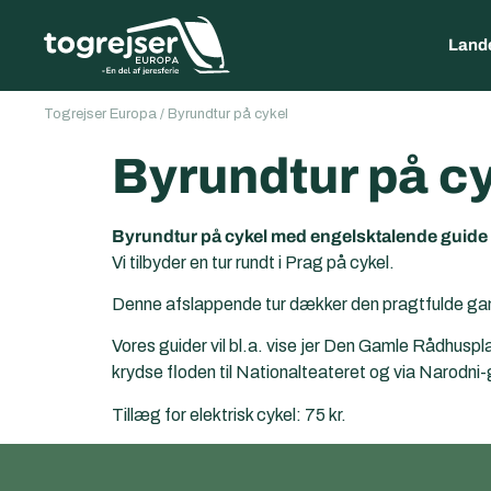
Land
Togrejser Europa
/
Byrundtur på cykel
Byrundtur på c
Byrundtur på cykel med engelsktalende guide
Vi tilbyder en tur rundt i Prag på cykel.
Denne afslappende tur dækker den pragtfulde gaml
Vores guider vil bl.a. vise jer Den Gamle Rådhuspl
krydse floden til Nationalteateret og via Narodni
Tillæg for elektrisk cykel: 75 kr.