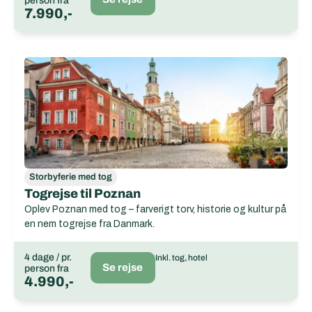
person fra
7.990,-
Storbyferie med tog
Togrejse til Poznan
Oplev Poznan med tog – farverigt torv, historie og kultur på
en nem togrejse fra Danmark.
4 dage / pr.
Inkl. tog, hotel
Se rejse
person fra
4.990,-