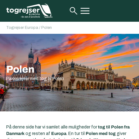
Togrejser Europa
/
Polen
Polen
Pakkerejser med tog til Polen
På denne side har vi samlet alle muligheder for
tog til Polen fra
Danmark
og resten af
Europa
. En tur til
Polen med tog
giver