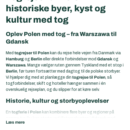
historiske byer, kyst og
kultur med tog
Oplev Polen med tog – fra Warszawa til
Gdansk
Med
togrejser til Polen
kan du rejse hele vejen fra Danmark via
Hamburg
og
Berlin
eller direkte forbindelser mod
Gdansk
og
Warszawa
. Mange vælger ruten gennem Tyskland med et stop i
Berlin
, før turen fortsætter med dagtog til de polske storbyer.
Vi hjælper dig med at planlægge din
togrejse til Polen
, så
togforbindelser, skift og hoteller hænger sammen i én
overskuelig rejseplan, og du slipper for at køre selv.
Historie, kultur og storbyoplevelser
En
togferie i Polen
kan kombinere flere byer og regioner på
samme tur. Du kan starte ved Østersøkysten i
Gdansk
med
Læs mere
gamle havnekvarterer og strand, fortsætte til hovedstaden