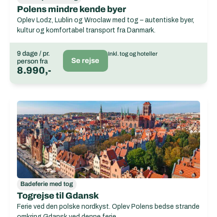
Polens mindre kende byer
Oplev Lodz, Lublin og Wroclaw med tog – autentiske byer,
kultur og komfortabel transport fra Danmark.
9 dage / pr.
Inkl. tog og hoteller
Se rejse
person fra
8.990,-
Badeferie med tog
Togrejse til Gdansk
Ferie ved den polske nordkyst. Oplev Polens bedse strande
omkring Gdansk ved denne ferie.