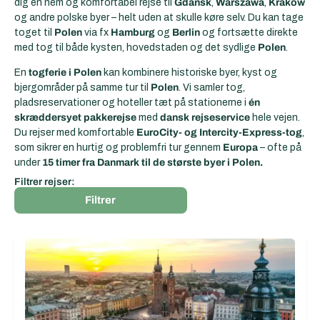
dig en nem og komfortabel rejse til
Gdansk
,
Warszawa
,
Krakow
og andre polske byer – helt uden at skulle køre selv. Du kan tage
toget til
Polen
via fx
Hamburg
og
Berlin
og fortsætte direkte
med tog til både kysten, hovedstaden og det sydlige
Polen
.
En
togferie i Polen
kan kombinere historiske byer, kyst og
bjergområder på samme tur til
Polen
. Vi samler tog,
pladsreservationer og hoteller tæt på stationerne i
én
skræddersyet pakkerejse
med
dansk rejseservice
hele vejen.
Du rejser med komfortable
EuroCity- og Intercity-Express-tog
,
som sikrer en hurtig og problemfri tur gennem
Europa
– ofte på
under
15 timer fra Danmark til de største byer i Polen.
Filtrer rejser:
Filtrer