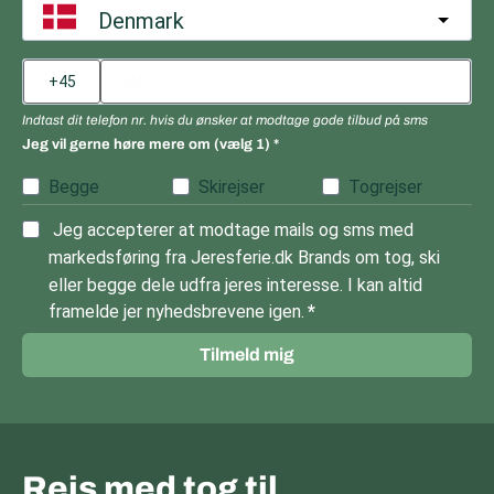
Denmark
andre byer, og kan kombinere flere destinationer uden at skulle
tænke på parkering eller lange køreture.
Vi planlægger realistiske skift, vælger hoteller tæt på
stationerne og sørger for, at der er tid til pauser undervejs. Hele
Indtast dit telefon nr. hvis du ønsker at modtage gode tilbud på sms
vejen har du adgang til
dansk rejseservice,
så du har hjælp, hvis
Jeg vil gerne høre mere om (vælg 1)
der sker ændringer i køreplanen eller behov for justeringer.
Begge
Skirejser
Togrejser
Jeg accepterer at modtage mails og sms med
markedsføring fra Jeresferie.dk Brands om tog, ski
eller begge dele udfra jeres interesse. I kan altid
framelde jer nyhedsbrevene igen.
Tilmeld mig
Rejs med tog til…