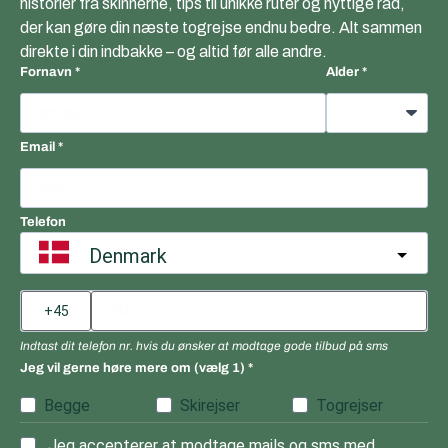
historier fra skinnerne, tips til unikke ruter og nyttige råd,
der kan gøre din næste togrejse endnu bedre. Alt sammen
direkte i din indbakke – og altid før alle andre.
Fornavn
Alder
Email
Telefon
Denmark
Indtast dit telefon nr. hvis du ønsker at modtage gode tilbud på sms
Jeg vil gerne høre mere om (vælg 1)
Begge
Skirejser
Togrejser
Jeg accepterer at modtage mails og sms med