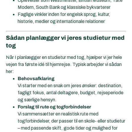
Oplevelser som Westminster, British Museum, Tate
Modern, South Bank og klassiske bykvarterer
Faglige vinkler inden for engelsk sprog, kultur,
historie, medier og internationale relationer
Sådan planlægger vi jeres studietur med
tog
Når I planlægger en studietur med tog, hjælper vi jer hele
vejen fra første idé til hjemrejse. Typisk arbejder vi sådan
her:
Behovsafklaring
Vi starter med en snak om jeres ønsker: destination,
fagligt fokus, antal deltagere, budget, rejseperiode
og særlige hensyn.
Forslag til rute og togforbindelser
Vi sammensætter en realistisk rute med
togforbindelser, der passer til en skole- eller studietur
– med passende skift, gode tider og mulighed for