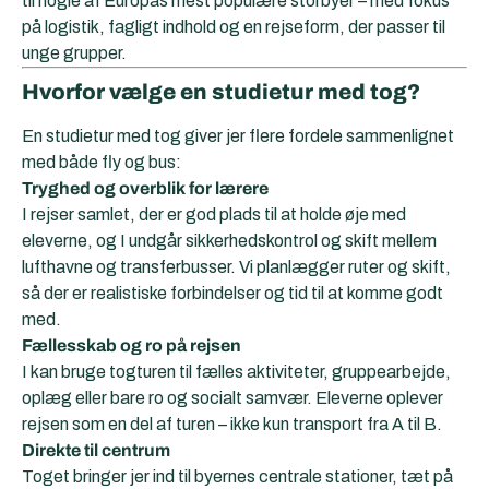
til nogle af Europas mest populære storbyer – med fokus
på logistik, fagligt indhold og en rejseform, der passer til
unge grupper.
Hvorfor vælge en studietur med tog?
En studietur med tog giver jer flere fordele sammenlignet
med både fly og bus:
Tryghed og overblik for lærere
I rejser samlet, der er god plads til at holde øje med
eleverne, og I undgår sikkerhedskontrol og skift mellem
lufthavne og transferbusser. Vi planlægger ruter og skift,
så der er realistiske forbindelser og tid til at komme godt
med.
Fællesskab og ro på rejsen
I kan bruge togturen til fælles aktiviteter, gruppearbejde,
oplæg eller bare ro og socialt samvær. Eleverne oplever
rejsen som en del af turen – ikke kun transport fra A til B.
Direkte til centrum
Toget bringer jer ind til byernes centrale stationer, tæt på