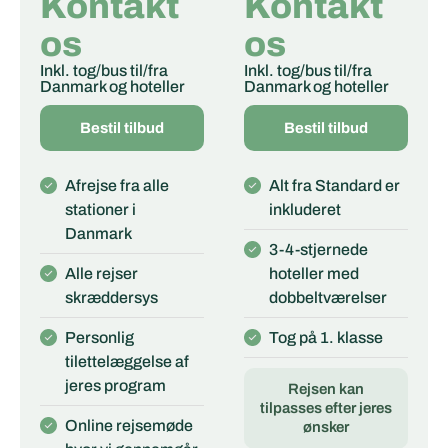
Kontakt
Kontakt
os
os
Inkl. tog/bus til/fra
Inkl. tog/bus til/fra
Danmark og hoteller
Danmark og hoteller
Bestil tilbud
Bestil tilbud
Afrejse fra alle
Alt fra Standard er
stationer i
inkluderet
Danmark
3-4-stjernede
Alle rejser
hoteller med
skræddersys
dobbeltværelser
Personlig
Tog på 1. klasse
tilettelæggelse af
jeres program
Rejsen kan
tilpasses efter jeres
Online rejsemøde
ønsker