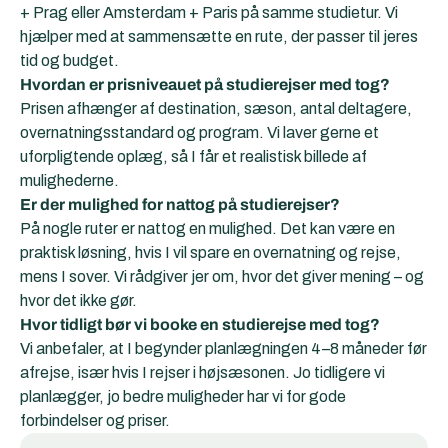
+ Prag eller Amsterdam + Paris på samme studietur. Vi
hjælper med at sammensætte en rute, der passer til jeres
tid og budget.
Hvordan er prisniveauet på studierejser med tog?
Prisen afhænger af destination, sæson, antal deltagere,
overnatningsstandard og program. Vi laver gerne et
uforpligtende oplæg, så I får et realistisk billede af
mulighederne.
Er der mulighed for nattog på studierejser?
På nogle ruter er nattog en mulighed. Det kan være en
praktisk løsning, hvis I vil spare en overnatning og rejse,
mens I sover. Vi rådgiver jer om, hvor det giver mening – og
hvor det ikke gør.
Hvor tidligt bør vi booke en studierejse med tog?
Vi anbefaler, at I begynder planlægningen 4–8 måneder før
afrejse, især hvis I rejser i højsæsonen. Jo tidligere vi
planlægger, jo bedre muligheder har vi for gode
forbindelser og priser.