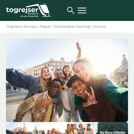
Togrejser Europa
/
Rejser
/
Studierejser med tog i Europa