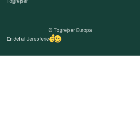
Togrejser
© Togrejser Europa
En del af
Jeresferie