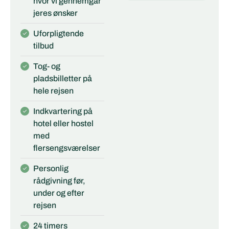
hvor vi gennemgår
jeres ønsker
Uforpligtende
tilbud
Tog- og
pladsbilletter på
hele rejsen
Indkvartering på
hotel eller hostel
med
flersengsværelser
Personlig
rådgivning før,
under og efter
rejsen
24 timers