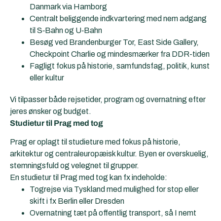
Danmark via Hamborg
Centralt beliggende indkvartering med nem adgang
til S‑Bahn og U‑Bahn
Besøg ved Brandenburger Tor, East Side Gallery,
Checkpoint Charlie og mindesmærker fra DDR-tiden
Fagligt fokus på historie, samfundsfag, politik, kunst
eller kultur
Vi tilpasser både rejsetider, program og overnatning efter
jeres ønsker og budget.
Studietur til
Prag
med tog
Prag er oplagt til studieture med fokus på historie,
arkitektur og centraleuropæisk kultur. Byen er overskuelig,
stemningsfuld og velegnet til grupper.
En studietur til Prag med tog kan fx indeholde:
Togrejse via Tyskland med mulighed for stop eller
skift i fx Berlin eller Dresden
Overnatning tæt på offentlig transport, så I nemt