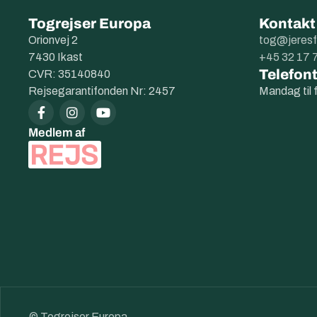
Togrejser Europa
Kontakt
Orionvej 2
tog@jeresf
7430 Ikast
+45 32 17 
Telefont
CVR: 35140840
Rejsegarantifonden Nr: 2457
Mandag til 
Medlem af
© Togrejser Europa