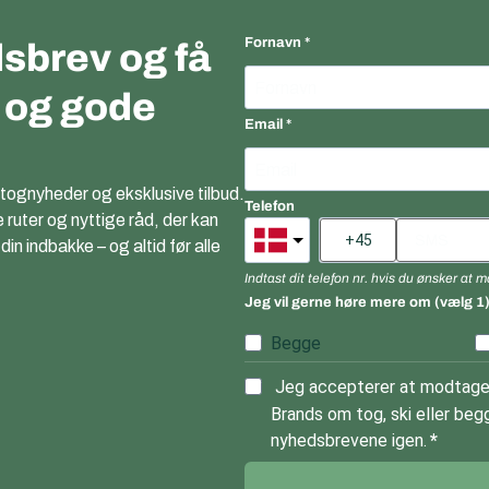
Fornavn
sbrev og få
r og gode
Email
 tognyheder og eksklusive tilbud.
Telefon
e ruter og nyttige råd, der kan
n indbakke – og altid før alle
Indtast dit telefon nr. hvis du ønsker at
Jeg vil gerne høre mere om (vælg 1
Begge
Jeg accepterer at modtage 
Brands om tog, ski eller begg
nyhedsbrevene igen.