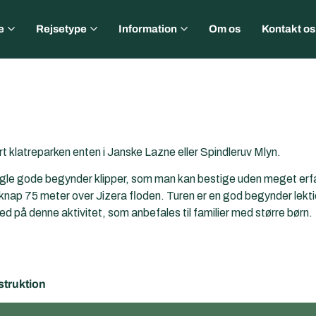
e
Rejsetype
Information
Om os
Kontakt os
 klatreparken enten i Janske Lazne eller Spindleruv Mlyn.
ogle gode begynder klipper, som man kan bestige uden meget erfari
nap 75 meter over Jizera floden. Turen er en god begynder lektion i
ed på denne aktivitet, som anbefales til familier med større børn.
struktion