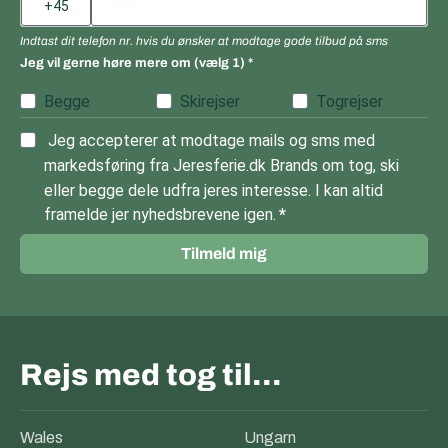
Indtast dit telefon nr. hvis du ønsker at modtage gode tilbud på sms
Jeg vil gerne høre mere om (vælg 1)
Begge
Skirejser
Togrejser
Jeg accepterer at modtage mails og sms med
markedsføring fra Jeresferie.dk Brands om tog, ski
eller begge dele udfra jeres interesse. I kan altid
framelde jer nyhedsbrevene igen.
Tilmeld mig
Rejs med tog til…
Wales
Ungarn