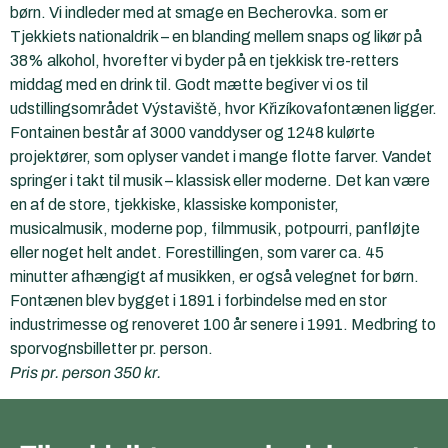
børn. Vi indleder med at smage en Becherovka. som er
Tjekkiets nationaldrik – en blanding mellem snaps og likør på
38% alkohol, hvorefter vi byder på en tjekkisk tre-retters
middag med en drink til. Godt mætte begiver vi os til
udstillingsområdet Výstaviště, hvor Křizíkovafontænen ligger.
Fontainen består af 3000 vanddyser og 1248 kulørte
projektører, som oplyser vandet i mange flotte farver. Vandet
springer i takt til musik – klassisk eller moderne. Det kan være
en af de store, tjekkiske, klassiske komponister,
musicalmusik, moderne pop, filmmusik, potpourri, panfløjte
eller noget helt andet. Forestillingen, som varer ca. 45
minutter afhængigt af musikken, er også velegnet for børn.
Fontænen blev bygget i 1891 i forbindelse med en stor
industrimesse og renoveret 100 år senere i 1991. Medbring to
sporvognsbilletter pr. person.
Pris pr. person 350 kr.