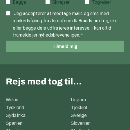
Begge
Skirejser
Togrejser
Jeg accepterer at modtage mails og sms med
markedsføring fra Jeresferie.dk Brands om tog, ski
eller begge dele udfra jeres interesse. I kan altid
framelde jer nyhedsbrevene igen.
Tilmeld mig
Rejs med tog til…
Wales
Ungarn
Tyskland
Tjekkiet
Sydafrika
Sverige
Spanien
Slovenien