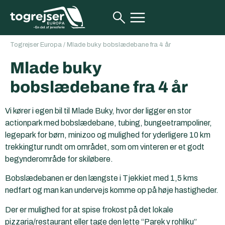
Togrejser Europa
/
Mlade buky bobslædebane fra 4 år
Mlade buky
bobslædebane fra 4 år
Vi kører i egen bil til Mlade Buky, hvor der ligger en stor
actionpark med bobslædebane, tubing, bungeetrampoliner,
legepark for børn, minizoo og mulighed for yderligere 10 km
trekkingtur rundt om området, som om vinteren er et godt
begynderområde for skiløbere.
Bobslædebanen er den længste i Tjekkiet med 1,5 kms
nedfart og man kan undervejs komme op på høje hastigheder.
Der er mulighed for at spise frokost på det lokale
pizzaria/restaurant eller tage den lette “Parek v rohliku”