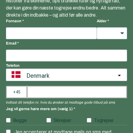
historier fra skinnerne, tips til unikke ruter og nyttige råd,
der kan gøre din næste togrejse endnu bedre. Alt sammen
direkte i din indbakke – og altid før alle andre.
Fornavn
Alder
Email
Telefon
Denmark
Indtast dit telefon nr. hvis du ønsker at modtage gode tilbud på sms
Jeg vil gerne høre mere om (vælg 1)
Begge
Skirejser
Togrejser
Jeg accepterer at modtage mails og sms med