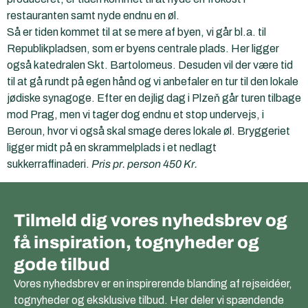
restauranten samt nyde endnu en øl.
Så er tiden kommet til at se mere af byen, vi går bl.a. til
Republikpladsen, som er byens centrale plads. Her ligger
også katedralen Skt. Bartolomeus. Desuden vil der være tid
til at gå rundt på egen hånd og vi anbefaler en tur til den lokale
jødiske synagoge. Efter en dejlig dag i Plzeň går turen tilbage
mod Prag, men vi tager dog endnu et stop undervejs, i
Beroun, hvor vi også skal smage deres lokale øl. Bryggeriet
ligger midt på en skrammelplads i et nedlagt
sukkerraffinaderi.
Pris pr. person 450 Kr.
Tilmeld dig vores nyhedsbrev og
få inspiration, tognyheder og
gode tilbud
Vores nyhedsbrev er en inspirerende blanding af rejseidéer,
tognyheder og eksklusive tilbud. Her deler vi spændende