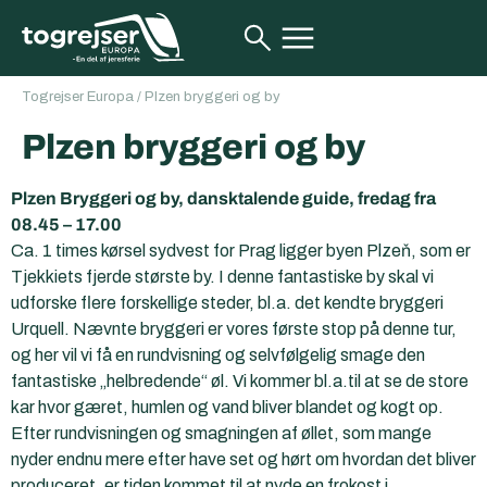
Togrejser Europa
/
Plzen bryggeri og by
Plzen bryggeri og by
Plzen Bryggeri og by, dansktalende guide, fredag fra
08.45 – 17.00
Ca. 1 times kørsel sydvest for Prag ligger byen Plzeň, som er
Tjekkiets fjerde største by. I denne fantastiske by skal vi
udforske flere forskellige steder, bl.a. det kendte bryggeri
Urquell. Nævnte bryggeri er vores første stop på denne tur,
og her vil vi få en rundvisning og selvfølgelig smage den
fantastiske „helbredende“ øl. Vi kommer bl.a.til at se de store
kar hvor gæret, humlen og vand bliver blandet og kogt op.
Efter rundvisningen og smagningen af øllet, som mange
nyder endnu mere efter have set og hørt om hvordan det bliver
produceret, er tiden kommet til at nyde en frokost i