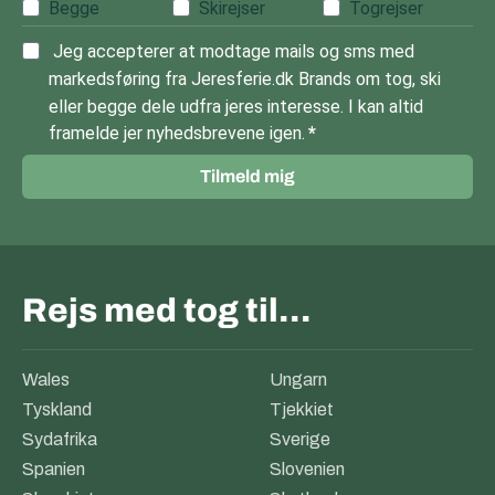
Begge
Skirejser
Togrejser
Jeg accepterer at modtage mails og sms med
markedsføring fra Jeresferie.dk Brands om tog, ski
eller begge dele udfra jeres interesse. I kan altid
framelde jer nyhedsbrevene igen.
Tilmeld mig
Rejs med tog til…
Wales
Ungarn
Tyskland
Tjekkiet
Sydafrika
Sverige
Spanien
Slovenien