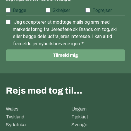
Begge
Skirejser
Togrejser
Jeg accepterer at modtage mails og sms med
markedsføring fra Jeresferie.dk Brands om tog, ski
eller begge dele udfra jeres interesse. I kan altid
framelde jer nyhedsbrevene igen.
Tilmeld mig
Rejs med tog til…
Wales
Ungarn
Tyskland
Tjekkiet
Sydafrika
Sverige