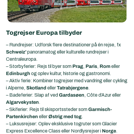
Togrejser Europa tilbyder
– Rundrejser: Udforsk flere destinationer på én rejse, fx
Schweiz’
panoramatog eller kulturelle rundrejser i
Centraleuropa.
– Storbyferier: Rejs til byer som
Prag
,
Paris
,
Rom
eller
Edinburgh
og oplev kultur, historie og gastronomi.
– Aktiv ferie: Kombiner togrejser med vandring eller cykling
i Alperne,
Skotland
eller
Tatrabjergene
.
– Badeferier: Slap af ved
Gardasøen
, Côte d’Azur eller
Algarvekysten
.
– Skiferier: Rejs til skisportssteder som
Garmisch-
Partenkirchen
eller
Østrig med tog
.
– Luksusrejser: Oplev eksklusive togruter som Glacier
Express Excellence Class eller Nordlysrejser i
Norge
.