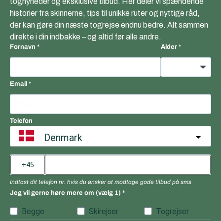
tognyheder og eksklusive tilbud. Her deler vi spændende
historier fra skinnerne, tips til unikke ruter og nyttige råd,
der kan gøre din næste togrejse endnu bedre. Alt sammen
direkte i din indbakke – og altid før alle andre.
Fornavn
Alder
Email
Telefon
Denmark
Indtast dit telefon nr. hvis du ønsker at modtage gode tilbud på sms
Jeg vil gerne høre mere om (vælg 1)
Begge
Skirejser
Togrejser