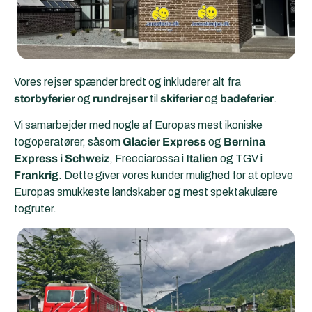
Vores rejser spænder bredt og inkluderer alt fra
storbyferier
og
rundrejser
til
skiferier
og
badeferier
.
Vi samarbejder med nogle af Europas mest ikoniske
togoperatører, såsom
Glacier Express
og
Bernina
Express i Schweiz
, Frecciarossa i
Italien
og TGV i
Frankrig
. Dette giver vores kunder mulighed for at opleve
Europas smukkeste landskaber og mest spektakulære
togruter.