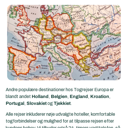
Andre populære destinationer hos Togrejser Europa er
blandt andet
Holland
,
Belgien
,
England
,
Kroation
,
Portugal
,
Slovakiet
og
Tjekkiet
.
Alle rejser inkluderer nøje udvalgte hoteller, komfortable
togforbindelser og mulighed for at tilpasse rejsen efter
kundens behov. Vi tilbyder også 24-timers vagttelefon, så