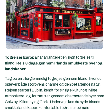
Togrejser Europa
har arrangeret en skøn togrejse til
Irland.
Rejs 8 dage gennem Irlands smukkeste byer og
landskaber
.
Tag på en uforglemmelig togrejse gennem Irland, hvor du
oplever både storbyens charme og den betagende natur.
Rejsen starter i Dublin, kendt for sin rige kultur og livlige
atmosfære, og fortsætter gennem charmerende byer som
Galway, Killarney og Cork. Undervejs kan du nyde Irlands
smukke landskaber, komfortable togrejser og nøje