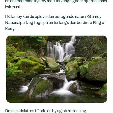
en charmerende kystby med farverige gader og traditionel
irsk musik.
I Killarney kan du opleve den betagende natur i Killarney
Nationalpark og tage på en tur langs den berømte Ring of
Kerry.
Rejsen afsluttes i Cork, en by rig på historie og