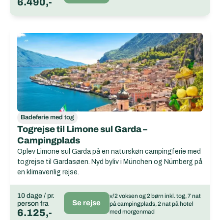
6.490,-
Badeferie med tog
Togrejse til Limone sul Garda –
Campingplads
Oplev Limone sul Garda på en naturskøn campingferie med
togrejse til Gardasøen. Nyd byliv i München og Nürnberg på
en klimavenlig rejse.
10 dage / pr.
v/2 voksen og 2 børn inkl. tog, 7 nat
Se rejse
person fra
på campingplads, 2 nat på hotel
6.125,-
med morgenmad