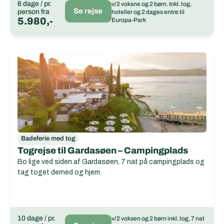
6 dage / pr.
v/2 voksne og 2 børn. Inkl. tog,
Se rejse
person fra
hoteller og 2 dages entre til
5.980,-
Europa-Park
Badeferie med tog
Togrejse til Gardasøen – Campingplads
Bo lige ved siden af Gardasøen, 7 nat på campingplads og
tag toget derned og hjem.
10 dage / pr.
v/2 voksen og 2 børn inkl. tog, 7 nat