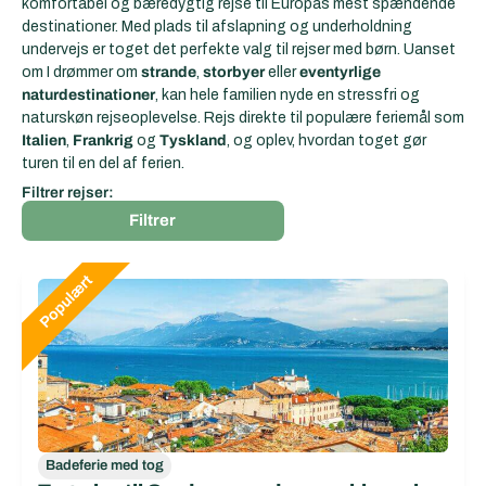
komfortabel og bæredygtig rejse til Europas
mest spændende
destinationer. Med plads til afslapning og underholdning
undervejs er toget det perfekte valg til rejser med børn. Uanset
om I drømmer om
strande
,
storbyer
eller
eventyrlige
naturdestinationer
, kan hele familien nyde en stressfri og
naturskøn rejseoplevelse. Rejs direkte til populære feriemål som
Italien
,
Frankrig
og
Tyskland
, og oplev, hvordan toget gør
turen til en del af ferien.
Filtrer rejser:
Filtrer
Badeferie med tog