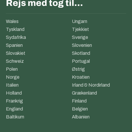
Rejs med tog til…
Wales
Ungarn
Tyskland
Tjekkiet
Sydafrika
Sverige
Spanien
Slovenien
Slovakiet
Skotland
Schweiz
Portugal
Polen
Østrig
Norge
Kroatien
Italien
Irland & Nordirland
Holland
Grækenland
Frankrig
Finland
England
Belgien
Baltikum
Albanien