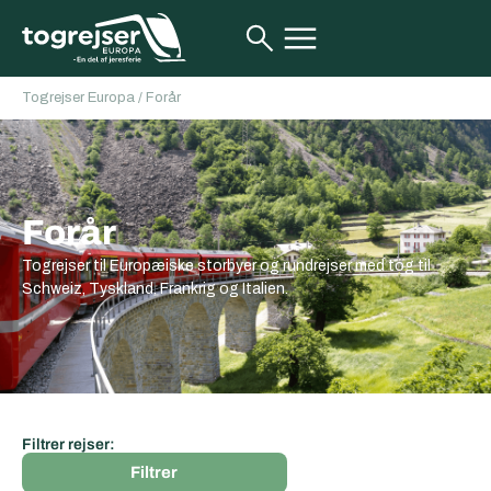
Togrejser Europa
/
Forår
Forår
Togrejser til Europæiske storbyer og rundrejser med tog til
Schweiz, Tyskland, Frankrig og Italien.
Filtrer rejser:
Filtrer