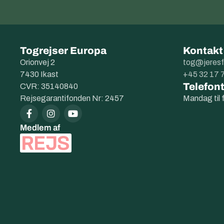
Togrejser Europa
Kontakt
Orionvej 2
tog@jeresf
7430 Ikast
+45 32 17 
Telefont
CVR: 35140840
Rejsegarantifonden Nr: 2457
Mandag til 
Medlem af