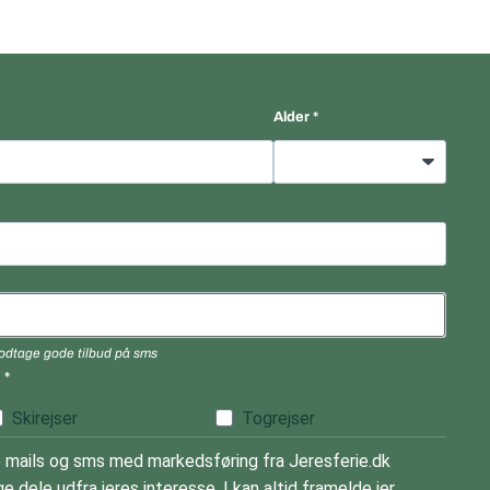
Alder
 modtage gode tilbud på sms
)
Skirejser
Togrejser
mails og sms med markedsføring fra Jeresferie.dk
e dele udfra jeres interesse. I kan altid framelde jer