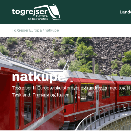
Land
Togrejser Europa
/
natkupe
natkupe
Togrejser til Europæiske storbyer og rundrejser med tog ti
Tyskland, Frankrig og Italien.