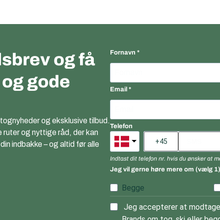
Fornavn
sbrev og få
r og gode
Email
 tognyheder og eksklusive tilbud.
Telefon
e ruter og nyttige råd, der kan
n indbakke – og altid før alle
Indtast dit telefon nr. hvis du ønsker at
Jeg vil gerne høre mere om (vælg 1
Begge
Jeg accepterer at modtage 
Brands om tog, ski eller begg