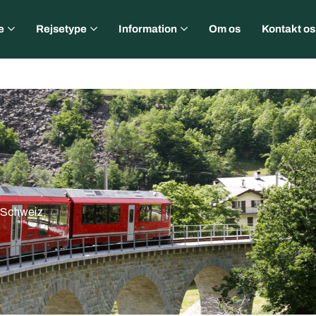
e
Rejsetype
Information
Om os
Kontakt os
l Schweiz,