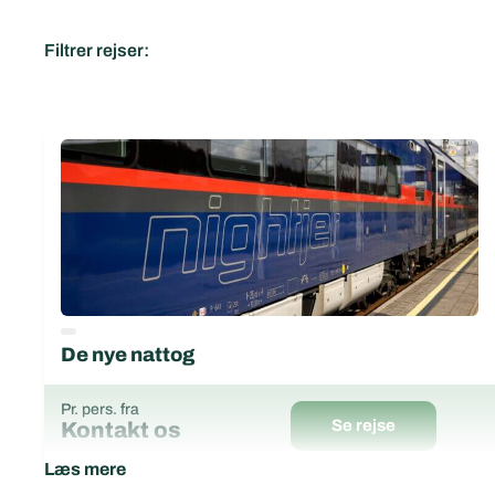
Filtrer rejser:
De nye nattog
Pr. pers. fra
Se rejse
Kontakt os
Læs mere