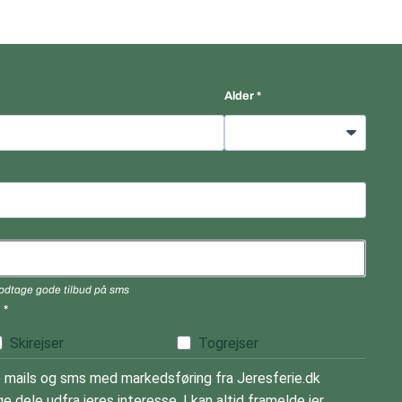
Alder
 modtage gode tilbud på sms
)
Skirejser
Togrejser
mails og sms med markedsføring fra Jeresferie.dk
e dele udfra jeres interesse. I kan altid framelde jer