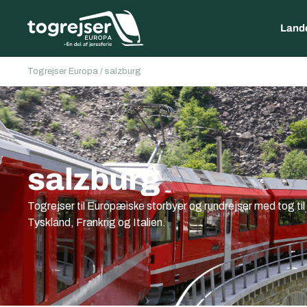
Land
Togrejser Europa
/
salzburg
salzburg
Togrejser til Europæiske storbyer og rundrejser med tog ti
Tyskland, Frankrig og Italien.