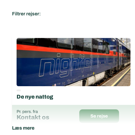
Filtrer rejser:
De nye nattog
Pr. pers. fra
Se rejse
Kontakt os
Læs mere