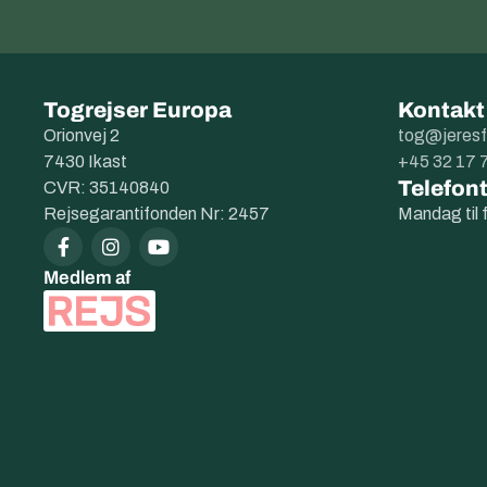
Togrejser Europa
Kontakt
Orionvej 2
tog@jeresf
7430 Ikast
+45 32 17 
Telefont
CVR: 35140840
Rejsegarantifonden Nr: 2457
Mandag til 
Medlem af