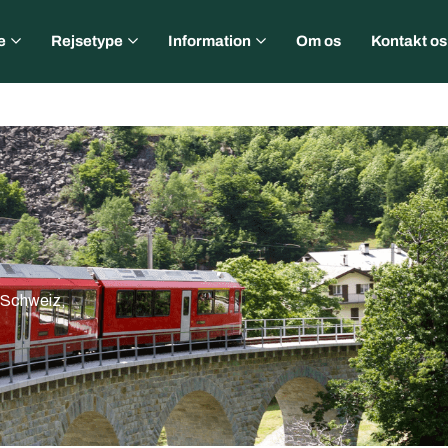
e
Rejsetype
Information
Om os
Kontakt os
l Schweiz,