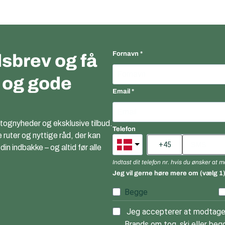
Fornavn
sbrev og få
r og gode
Email
 tognyheder og eksklusive tilbud.
Telefon
e ruter og nyttige råd, der kan
n indbakke – og altid før alle
Indtast dit telefon nr. hvis du ønsker at
Jeg vil gerne høre mere om (vælg 1
Begge
Jeg accepterer at modtage 
Brands om tog, ski eller begg