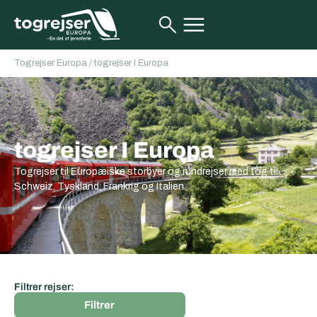
Togrejser Europa
/
togrejser I Europa
togrejser I Europa
Togrejser til Europæiske storbyer og rundrejser med tog til
Schweiz, Tyskland, Frankrig og Italien.
Filtrer rejser:
Filtrer