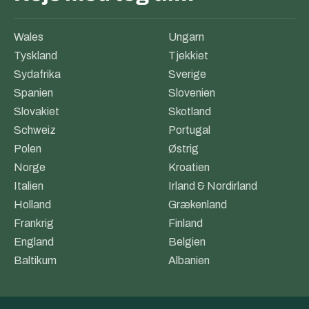
Wales
Ungarn
Tyskland
Tjekkiet
Sydafrika
Sverige
Spanien
Slovenien
Slovakiet
Skotland
Schweiz
Portugal
Polen
Østrig
Norge
Kroatien
Italien
Irland & Nordirland
Holland
Grækenland
Frankrig
Finland
England
Belgien
Baltikum
Albanien