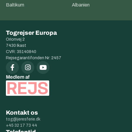
Baltikum
Albanien
Togrejser Europa
Orionvej 2
7430 Ikast
CVR: 35140840
Rejsegarantifonden Nr: 2457
Medlem af
Kontakt os
tog@jeresferie.dk
+45 32 17 73 44