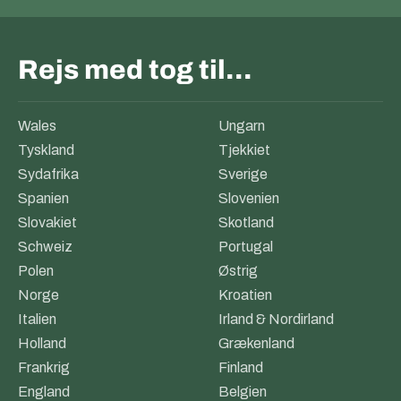
Rejs med tog til…
Wales
Ungarn
Tyskland
Tjekkiet
Sydafrika
Sverige
Spanien
Slovenien
Slovakiet
Skotland
Schweiz
Portugal
Polen
Østrig
Norge
Kroatien
Italien
Irland & Nordirland
Holland
Grækenland
Frankrig
Finland
England
Belgien