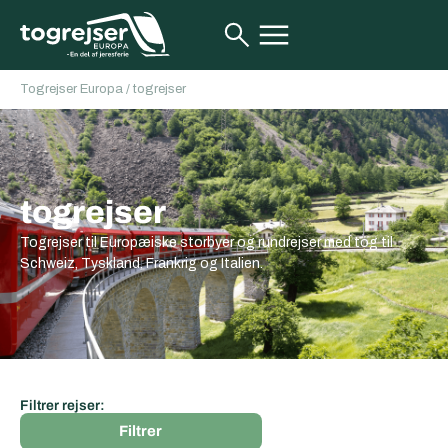
Togrejser Europa
/
togrejser
togrejser
Togrejser til Europæiske storbyer og rundrejser med tog til
Schweiz, Tyskland, Frankrig og Italien.
Filtrer rejser:
Filtrer