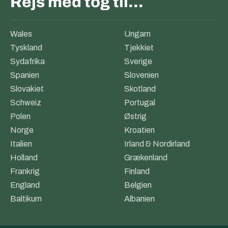
Rejs med tog til…
Wales
Ungarn
Tyskland
Tjekkiet
Sydafrika
Sverige
Spanien
Slovenien
Slovakiet
Skotland
Schweiz
Portugal
Polen
Østrig
Norge
Kroatien
Italien
Irland & Nordirland
Holland
Grækenland
Frankrig
Finland
England
Belgien
Baltikum
Albanien