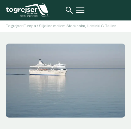
Togrejser Europa
/
Siljaline mellem Stockholm, Helsinki & Tallinn