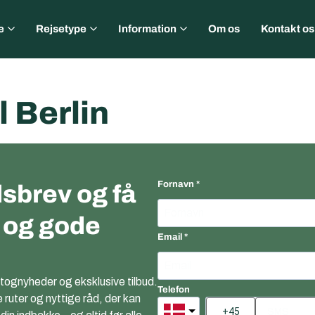
e
Rejsetype
Information
Om os
Kontakt os
l Berlin
Fornavn
sbrev og få
r og gode
Email
 tognyheder og eksklusive tilbud.
Telefon
e ruter og nyttige råd, der kan