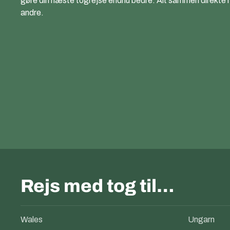
gøre din næste togrejse endnu bedre. Alt sammen direkte i di
andre.
Rejs med tog til…
Wales
Ungarn