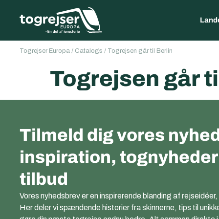
Land
Togrejser Europa
/
Catalogs
/
Togrejsen går til Berlin
Togrejsen går ti
Tilmeld dig vores nyhed
inspiration, tognyhede
tilbud
Vores nyhedsbrev er en inspirerende blanding af rejseidéer,
Her deler vi spændende historier fra skinnerne, tips til unikk