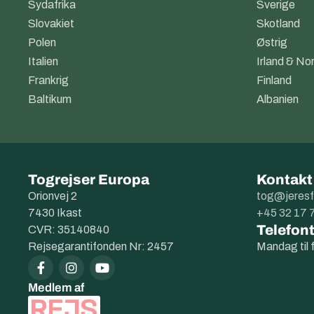
Sydafrika
Sverige
Slovakiet
Skotland
Polen
Østrig
Italien
Irland & Nor
Frankrig
Finland
Baltikum
Albanien
Togrejser Europa
Kontakt
Orionvej 2
tog@jeresf
7430 Ikast
+45 32 17 
Telefont
CVR: 35140840
Rejsegarantifonden Nr: 2457
Mandag til 
Medlem af