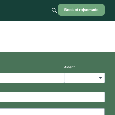
Book et rejsemøde
Alder