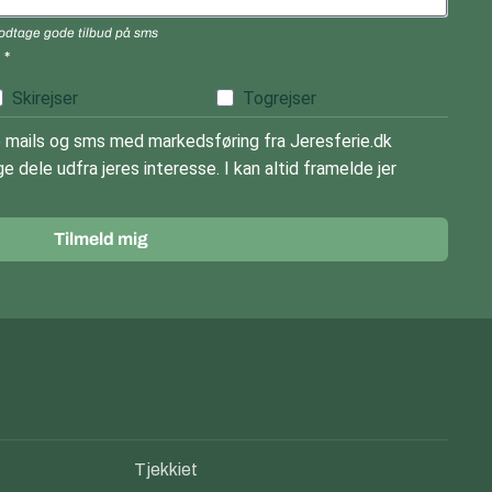
 modtage gode tilbud på sms
)
Skirejser
Togrejser
mails og sms med markedsføring fra Jeresferie.dk
e dele udfra jeres interesse. I kan altid framelde jer
Tilmeld mig
Tjekkiet