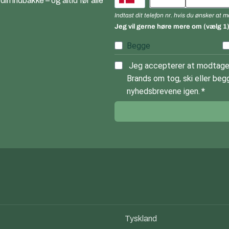
n indbakke – og altid før alle
Indtast dit telefon nr. hvis du ønsker at
Jeg vil gerne høre mere om (vælg 1
Begge
Jeg accepterer at modtage 
Brands om tog, ski eller begg
nyhedsbrevene igen.
Tyskland