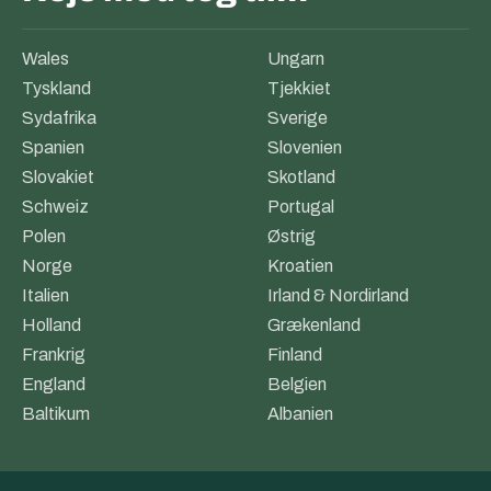
Wales
Ungarn
Tyskland
Tjekkiet
Sydafrika
Sverige
Spanien
Slovenien
Slovakiet
Skotland
Schweiz
Portugal
Polen
Østrig
Norge
Kroatien
Italien
Irland & Nordirland
Holland
Grækenland
Frankrig
Finland
England
Belgien
Baltikum
Albanien