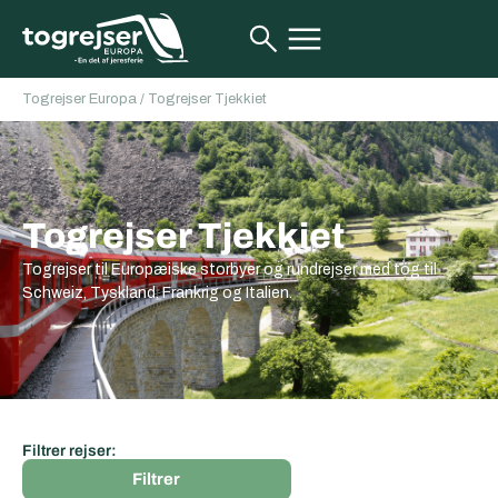
Togrejser Europa
/
Togrejser Tjekkiet
Togrejser Tjekkiet
Togrejser til Europæiske storbyer og rundrejser med tog til
Schweiz, Tyskland, Frankrig og Italien.
Filtrer rejser:
Filtrer