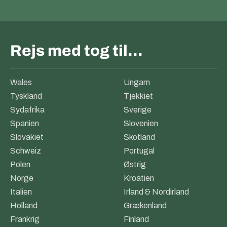
Rejs med tog til…
Wales
Ungarn
Tyskland
Tjekkiet
Sydafrika
Sverige
Spanien
Slovenien
Slovakiet
Skotland
Schweiz
Portugal
Polen
Østrig
Norge
Kroatien
Italien
Irland & Nordirland
Holland
Grækenland
Frankrig
Finland