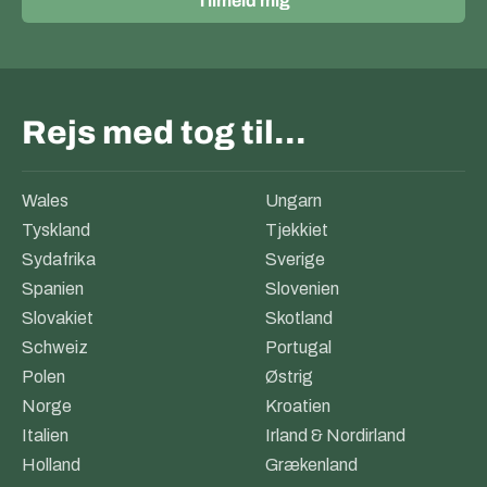
Tilmeld mig
Rejs med tog til…
Wales
Ungarn
Tyskland
Tjekkiet
Sydafrika
Sverige
Spanien
Slovenien
Slovakiet
Skotland
Schweiz
Portugal
Polen
Østrig
Norge
Kroatien
Italien
Irland & Nordirland
Holland
Grækenland