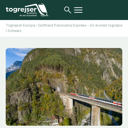
Togrejser Europa
/
Gotthard Panorama Express – En ikonisk togrejse
i Schweiz