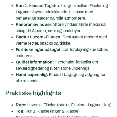
Kun 1. klasse:
Togstrækningen mellem Flüelen og
Lugano tilbyder udelukkende 1. klasse med
behagelige sæder og rolig atmosfære.
Panoramavinduer:
Store vinduer sikrer maksimal
udsigt til Alperne, søer og landsbyer.
Bådtur Luzern–Flüelen:
Restaurant ombord med
varme retter, snacks og drikke.
Forfriskninger på toget:
Let forplejning kan købes
undervejs.
Guidet information:
Personalet fortæller om
seværdigheder og rutehistorie undervejs.
Handicapvenlig:
Plads til bagage og adgang for
alle rejsende.
Praktiske highlights
Rute:
Luzern – Flüelen (båd) + Flüelen – Lugano (tog)
Tog:
Kun 1. klasse (ingen 2. klasse)