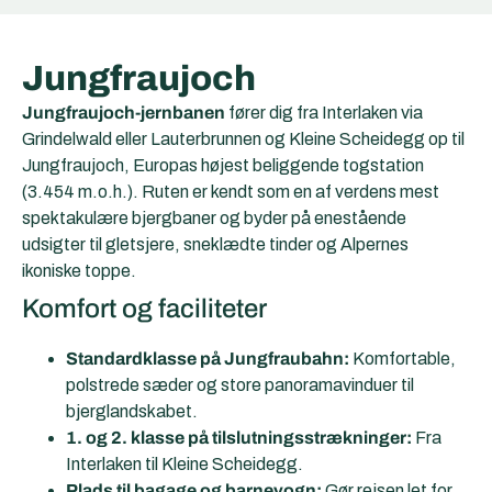
Jungfraujoch
Jungfraujoch-jernbanen
fører dig fra Interlaken via
Grindelwald eller Lauterbrunnen og Kleine Scheidegg op til
Jungfraujoch, Europas højest beliggende togstation
(3.454 m.o.h.). Ruten er kendt som en af verdens mest
spektakulære bjergbaner og byder på enestående
udsigter til gletsjere, sneklædte tinder og Alpernes
ikoniske toppe.
Komfort og faciliteter
Standardklasse på Jungfraubahn:
Komfortable,
polstrede sæder og store panoramavinduer til
bjerglandskabet.
1. og 2. klasse på tilslutningsstrækninger:
Fra
Interlaken til Kleine Scheidegg.
Plads til bagage og barnevogn:
Gør rejsen let for