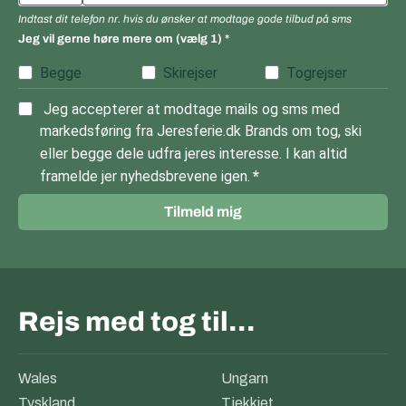
Indtast dit telefon nr. hvis du ønsker at modtage gode tilbud på sms
Jeg vil gerne høre mere om (vælg 1)
Begge
Skirejser
Togrejser
Jeg accepterer at modtage mails og sms med
markedsføring fra Jeresferie.dk Brands om tog, ski
eller begge dele udfra jeres interesse. I kan altid
framelde jer nyhedsbrevene igen.
Tilmeld mig
Rejs med tog til…
Wales
Ungarn
Tyskland
Tjekkiet