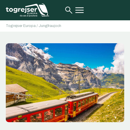
Togrejser Europa
/
Jungfraujoch