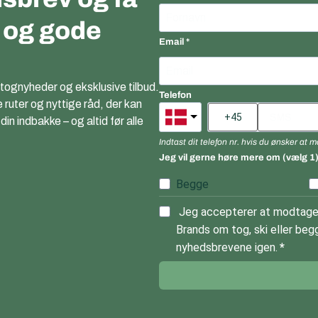
r og gode
Email
 tognyheder og eksklusive tilbud.
Telefon
e ruter og nyttige råd, der kan
n indbakke – og altid før alle
Indtast dit telefon nr. hvis du ønsker at
Jeg vil gerne høre mere om (vælg 1
Begge
Jeg accepterer at modtage 
Brands om tog, ski eller begg
nyhedsbrevene igen.