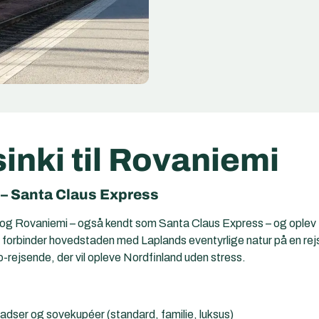
sinki til Rovaniemi
i – Santa Claus Express
og Rovaniemi – også kendt som Santa Claus Express – og oplev F
og forbinder hovedstaden med Laplands eventyrlige natur på en re
o-rejsende, der vil opleve Nordfinland uden stress.
ladser og sovekupéer (standard, familie, luksus)