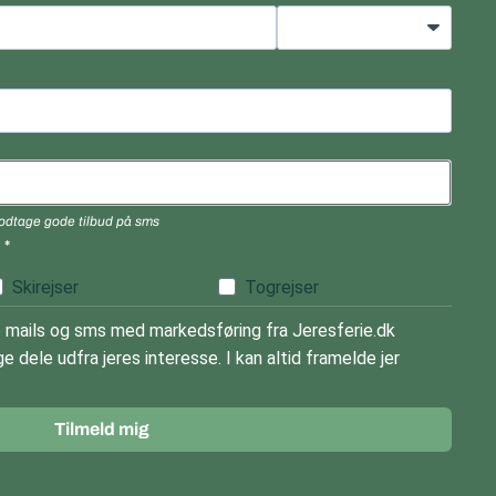
 modtage gode tilbud på sms
)
Skirejser
Togrejser
mails og sms med markedsføring fra Jeresferie.dk
e dele udfra jeres interesse. I kan altid framelde jer
Tilmeld mig