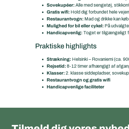
Sovekupéer:
Alle med sengetøj, stikkont
Gratis wifi:
Hold dig forbundet hele veje
Restaurantvogn:
Mad og drikke kan kø
Mulighed for bil eller cykel:
På udvalgte 
Handicapvenlig:
Toget er tilgængeligt 
Praktiske highlights
Strækning:
Helsinki – Rovaniemi (ca. 90
Rejsetid:
8-12 timer afhængigt af afga
Klasser:
2. klasse siddepladser, sovekupé
Restaurantvogn og gratis wifi
Handicapvenlige faciliteter
Tilmeld dig vores nyhed