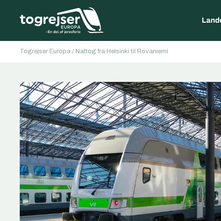
Land
Togrejser Europa
/
Nattog fra Helsinki til Rovaniemi