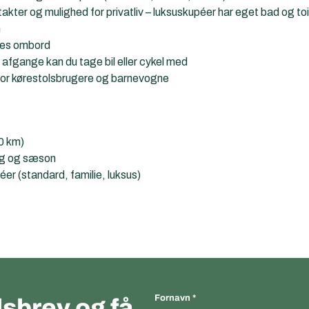
akter og mulighed for privatliv – luksuskupéer har eget bad og toi
n
bes ombord
afgange kan du tage bil eller cykel med
for kørestolsbrugere og barnevogne
0 km)
ng og sæson
er (standard, familie, luksus)
Fornavn
sbrev og få