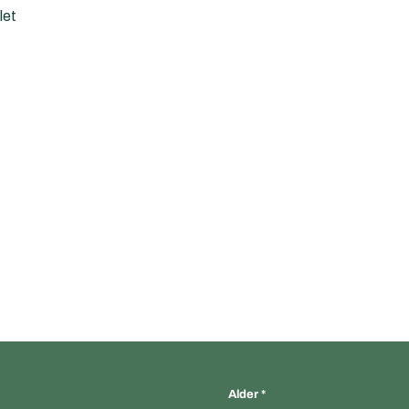
let
Alder