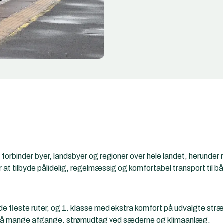
orbinder byer, landsbyer og regioner over hele landet, herunder 
 at tilbyde pålidelig, regelmæssig og komfortabel transport til bå
de fleste ruter, og 1. klasse med ekstra komfort på udvalgte stræ
i på mange afgange, strømudtag ved sæderne og klimaanlæg.