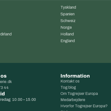
Tyskland
Spanien
Schweiz
Norge
dirland
Holland
England
 os
Information
Kontakt os
erie.dk
Tog blog
73 44
id
Om Togrejser Europa
fredag 10.00 – 15.00
Medarbejdere
Hvorfor Togrejser Europa?