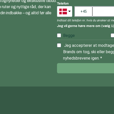
 tognyheder og eksklusive tilbud.
Telefon
e ruter og nyttige råd, der kan
n indbakke – og altid før alle
Indtast dit telefon nr. hvis du ønsker at
Jeg vil gerne høre mere om (vælg 1
Begge
Jeg accepterer at modtage 
Brands om tog, ski eller begg
nyhedsbrevene igen.