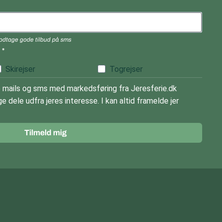
 modtage gode tilbud på sms
)
Skirejser
Togrejser
mails og sms med markedsføring fra Jeresferie.dk
e dele udfra jeres interesse. I kan altid framelde jer
Tilmeld mig