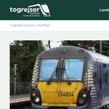
Land
Togrejser Europa
/
ScotRail