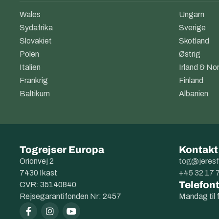
Wales
Ungarn
Sydafrika
Sverige
Slovakiet
Skotland
Polen
Østrig
Italien
Irland & Nor
Frankrig
Finland
Baltikum
Albanien
Togrejser Europa
Kontakt
Orionvej 2
tog@jeresf
7430 Ikast
+45 32 17 
Telefont
CVR: 35140840
Rejsegarantifonden Nr: 2457
Mandag til 