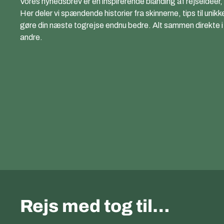
Vores nyhedsbrev er en inspirerende blanding af rejseidéer,
Her deler vi spændende historier fra skinnerne, tips til unikk
gøre din næste togrejse endnu bedre. Alt sammen direkte i di
andre.
Rejs med tog til…