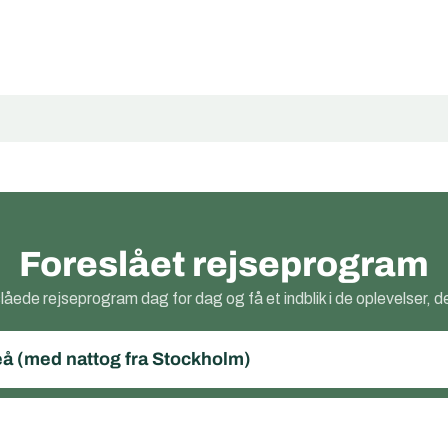
Foreslået rejseprogram
låede rejseprogram dag for dag og få et indblik i de oplevelser, de
eå (med nattog fra Stockholm)