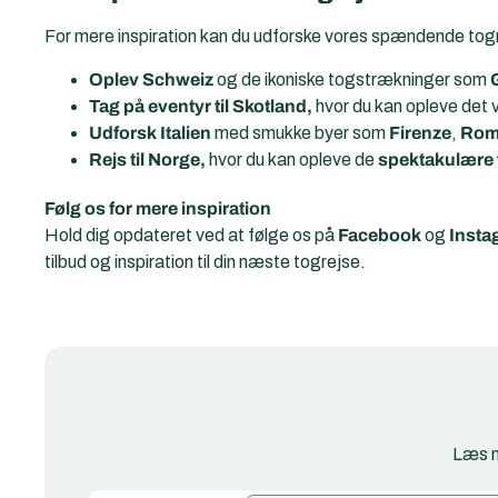
For mere inspiration kan du udforske vores spændende togre
Oplev Schweiz
og de ikoniske togstrækninger som
Tag på eventyr til Skotland,
hvor du kan opleve det
Udforsk Italien
med smukke byer som
Firenze
,
Ro
Rejs til Norge,
hvor du kan opleve de
spektakulære 
Følg os for mere inspiration
Hold dig opdateret ved at følge os på
Facebook
og
Insta
tilbud og inspiration til din næste togrejse.
Læs m