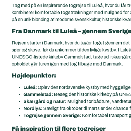
Tag med på en inspirerende togrejse til Luleå, hvor du får 
kombinerer komfortable togstrækninger med mulighed for a
på en unik blanding af moderne svensk kultur, historiske kvar
Fra Danmark til Luleå – gennem Sverige
Rejsen starter i Danmark, hvor du tager toget gennem det 
søer og skove, før du ankommer til den livlige kystby. I Lul
UNESCO-listede kirkeby Gammelstad, tage ud i skærgården e
opholdet går turen igen med tog tilbage mod Danmark.
Højdepunkter:
Luleå:
Oplev den nordsvenske kystby med hyggelige c
Gammelstad:
Besøg den historiske kirkeby på UNES
Skærgård og natur:
Mulighed for bådture, vandreture
Nordlys:
Særligt fra oktober til marts er der chance 
Togrejse gennem Sverige:
Komfortabel transport ge
Få inspiration til flere togrejser