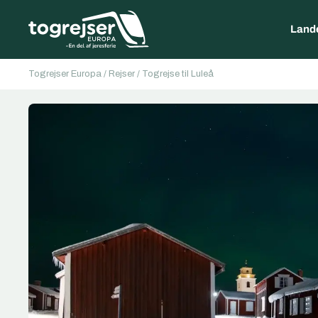
Land
Togrejser Europa
/
Rejser
/
Togrejse til Luleå