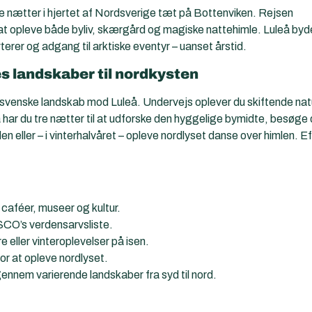
tre nætter i hjertet af Nordsverige tæt på Bottenviken. Rejsen
t opleve både byliv, skærgård og magiske nattehimle. Luleå byd
terer og adgang til arktiske eventyr – uanset årstid.
s landskaber til nordkysten
svenske landskab mod Luleå. Undervejs oplever du skiftende nat
eå har du tre nætter til at udforske den hyggelige bymidte, besøge
ller – i vinterhalvåret – opleve nordlyset danse over himlen. Ef
aféer, museer og kultur.
CO’s verdensarvsliste.
 eller vinteroplevelser på isen.
for at opleve nordlyset.
nnem varierende landskaber fra syd til nord.