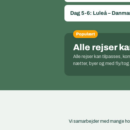
Dag 5-6: Luleå – Danmar
Populært
Alle rejser 
Alle rejser kan tilpasses, k
nætter, byer og med fly/tog
Vi samarbejder med mange hotel