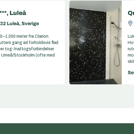
***, Luleå
Qu
32 Luleå, Sverige
00–1.200 meter fra Clarion
Lul
tters gang ad forholdsvis flad
Hot
der tog-/nattogsforbindelser
rut
 og Umeå/Stockholm (ofte med
mod
skif
Se