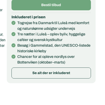
Bestil tilbud
er
Inkluderet i prisen
Togrejse fra Danmark til Luleå med komfort
og naturskønne udsigter undervejs
Tre nætter i Luleå – oplev byliv, hyggelige
ur,
caféer og svensk kystkultur
 den
Besøg i Gammelstad, den UNESCO-listede
ter
historiske kirkeby
Chancer for at opleve nordlys over
Bottenviken (oktober–marts)
Se alt der er inkluderet