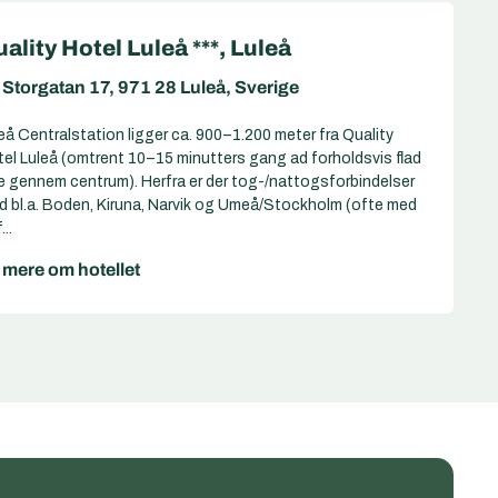
ality Hotel Luleå ***, Luleå
Storgatan 17, 971 28 Luleå, Sverige
eå Centralstation ligger ca. 900–1.200 meter fra Quality
el Luleå (omtrent 10–15 minutters gang ad forholdsvis flad
e gennem centrum). Herfra er der tog-/nattogsforbindelser
 bl.a. Boden, Kiruna, Narvik og Umeå/Stockholm (ofte med
...
 mere om hotellet