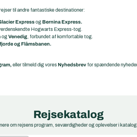
jser til andre fantastiske destinationer:
Glacier Express
og
Bernina Express.
 verdenskendte Hogwarts Express-tog.
m
og
Venedig
, forbundet af komfortable tog.
fjorde og Flåmsbanen.
gram,
eller tilmeld dig vores
Nyhedsbrev
for spændende nyheder
Rejsekatalog
ere om rejsens program, seværdigheder og oplevelser i kataloge