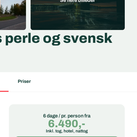
s perle og svensk
Priser
6 dage / pr. person fra
6.490,-
Inkl. tog, hotel, nattog