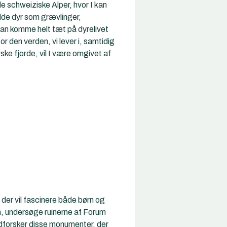
e schweiziske Alper, hvor I kan
lde dyr som grævlinger,
kan komme helt tæt på dyrelivet
 den verden, vi lever i, samtidig
ske fjorde, vil I være omgivet af
, der vil fascinere både børn og
m, undersøge ruinerne af Forum
udforsker disse monumenter, der