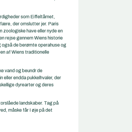
rdigheder som Eiffeltårnet,
re, der omslutter jer. Paris
n zoologiske have eller nyde en
en rejse gennem Wiens historie
øg også de berømte operahuse og
 en af Wiens traditionelle
nke vand og beundr de
n eller endda pukkelhvaler, der
kellige dyrearter og deres
storslåede landskaber. Tag på
d, måske får I øje på det