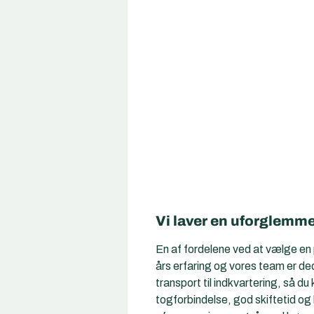
Vi laver en uforglemmel
En af fordelene ved at vælge e
års erfaring og vores team er dedike
transport til indkvartering, så d
togforbindelse, god skiftetid og 