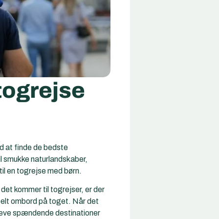
 togrejse
ed at finde de bedste
il smukke naturlandskaber,
 til en togrejse med børn.
r det kommer til togrejser, er der
abelt ombord på toget. Når det
opleve spændende destinationer