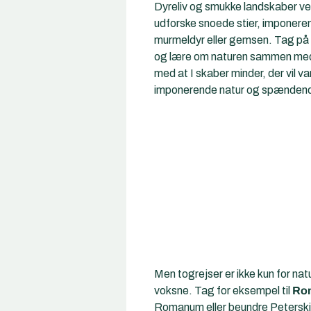
Dyreliv og smukke landskaber vent
udforske snoede stier, imponeren
murmeldyr eller gemsen. Tag på s
og lære om naturen sammen med di
med at I skaber minder, der vil va
imponerende natur og spændend
Men togrejser er ikke kun for nat
voksne. Tag for eksempel til
Ro
Romanum eller beundre Peterskir