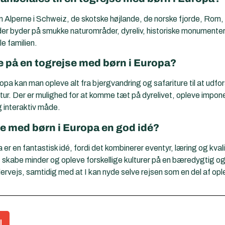
m Alperne i Schweiz, de skotske højlande, de norske fjorde, Rom, 
er byder på smukke naturområder, dyreliv, historiske monumenter o
le familien.
 på en togrejse med børn i Europa?
pa kan man opleve alt fra bjergvandring og safariture til at udfo
tur. Der er mulighed for at komme tæt på dyrelivet, opleve impo
og interaktiv måde.
se med børn i Europa en god idé?
er en fantastisk idé, fordi det kombinerer eventyr, læring og kvali
skabe minder og opleve forskellige kulturer på en bæredygtig og
ndervejs, samtidig med at I kan nyde selve rejsen som en del af op
l