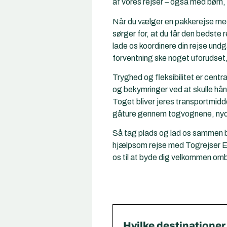
af vores rejser – også med børn, 
Når du vælger en pakkerejse med 
sørger for, at du får den bedste 
lade os koordinere din rejse und
forventning ske noget uforudset, 
Tryghed og fleksibilitet er cent
og bekymringer ved at skulle hån
Toget bliver jeres transportmidde
gåture gennem togvognene, nyde
Så tag plads og lad os sammen be
hjælpsom rejse med Togrejser Euro
os til at byde dig velkommen om
Hvilke destinationer