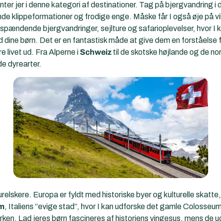
er jer i denne kategori af destinationer. Tag på bjergvandring i d
de klippeformationer og frodige enge. Måske får I også øje på vi
pændende bjergvandringer, sejlture og safarioplevelser, hvor I 
ne børn. Det er en fantastisk måde at give dem en forståelse for
re livet ud. Fra Alperne i
Schweiz
til de skotske højlande og de nor
e dyrearter.
urelskere. Europa er fyldt med historiske byer og kulturelle skatte
m
, Italiens “evige stad”, hvor I kan udforske det gamle Colosseu
ken. Lad jeres børn fascineres af historiens vingesus, mens de 