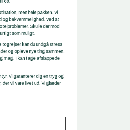
il os.
tination, men hele pakken. Vi
erhed og bekvemmelighed. Ved at
hotelproblemer. Skulle der mod
urtigt som muligt.
ge togrejser kan du undgå stress
minder og opleve nye ting sammen.
o og mag. I kan tage afslappede
yr. Vi garanterer dig en tryg og
er vil vare livet ud. Vi glæder