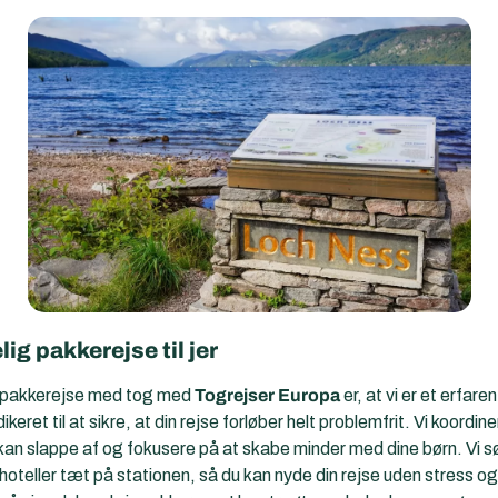
ig pakkerejse til jer
n pakkerejse med tog med
Togrejser Europa
er, at vi er et erfa
ret til at sikre, at din rejse forløber helt problemfrit. Vi koordinere
u kan slappe af og fokusere på at skabe minder med dine børn. Vi sø
hoteller tæt på stationen, så du kan nyde din rejse uden stress o