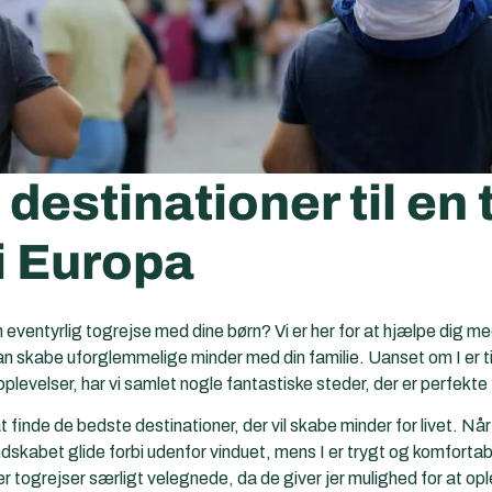
destinationer til en
i Europa
 en eventyrlig togrejse med dine børn? Vi er her for at hjælpe dig m
kan skabe uforglemmelige minder med din familie. Uanset om I er t
plevelser, har vi samlet nogle fantastiske steder, der er perfekte
 at finde de bedste destinationer, der vil skabe minder for livet. Nå
andskabet glide forbi udenfor vinduet, mens I er trygt og komfort
 er togrejser særligt velegnede, da de giver jer mulighed for at 