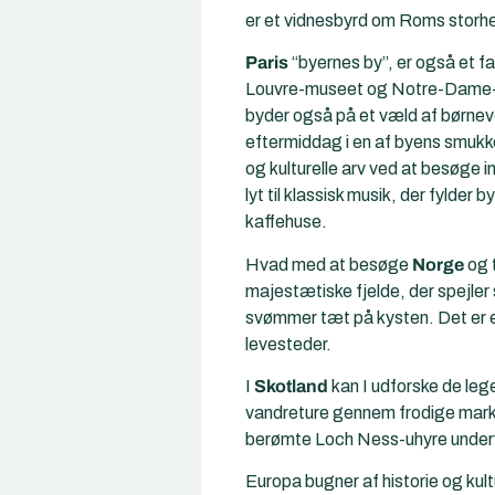
er et vidnesbyrd om Roms storhe
Paris
“
byernes by”, er også et f
Louvre-museet og Notre-Dame-kat
byder også på et væld af børneve
eftermiddag i en af byens smukke
og kulturelle arv ved at besøg
lyt til klassisk musik, der fylder
kaffehuse.
Hvad med at besøge
Norge
og 
majestætiske fjelde, der spejler 
svømmer tæt på kysten. Det er e
levesteder.
I
Skotland
kan I udforske de leg
vandreture gennem frodige marke
berømte Loch Ness-uhyre under
Europa bugner af historie og kul