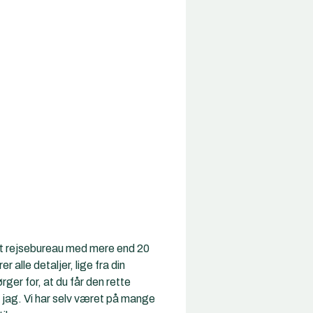
rent rejsebureau med mere end 20
r alle detaljer, lige fra din
rger for, at du får den rette
g jag. Vi har selv været på mange