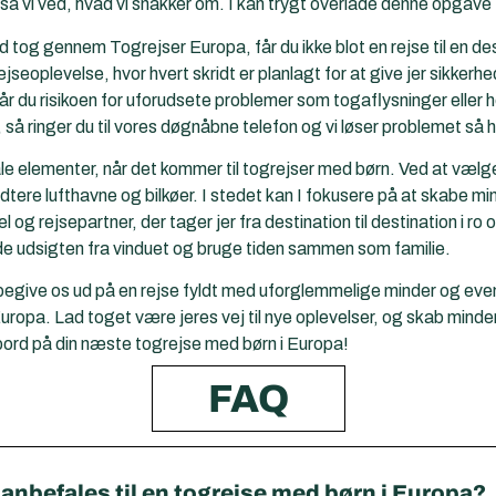
så vi ved, hvad vi snakker om. I kan trygt overlade denne opgave t
tog gennem Togrejser Europa, får du ikke blot en rejse til en des
rejseoplevelse, hvor hvert skridt er planlagt for at give jer sikk
går du risikoen for uforudsete problemer som togaflysninger eller 
så ringer du til vores døgnåbne telefon og vi løser problemet så h
rale elementer, når det kommer til togrejser med børn. Ved at væl
dtere lufthavne og bilkøer. I stedet kan I fokusere på at skabe 
l og rejsepartner, der tager jer fra destination til destination i r
 udsigten fra vinduet og bruge tiden sammen som familie.
give os ud på en rejse fyldt med uforglemmelige minder og event
pa. Lad toget være jeres vej til nye oplevelser, og skab minder, d
bord på din næste togrejse med børn i Europa!
FAQ
 anbefales til en togrejse med børn i Europa?