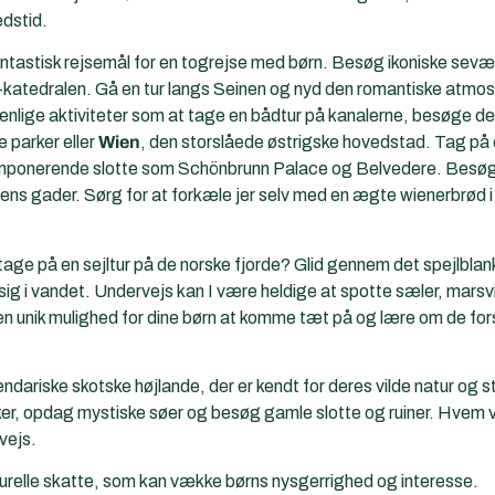
dstid.
antastisk rejsemål for en togrejse med børn. Besøg ikoniske sevæ
edralen. Gå en tur langs Seinen og nyd den romantiske atmosfæ
nlige aktiviteter som at tage en bådtur på kanalerne, besøge de
 parker eller
Wien
, den storslåede østrigske hovedstad. Tag på 
e imponerende slotte som Schönbrunn Palace og Belvedere. Bes
 byens gader. Sørg for at forkæle jer selv med en ægte wienerbrød i
tage på en sejltur på de norske fjorde? Glid gennem det spejlbla
sig i vandet. Undervejs kan I være heldige at spotte sæler, marsvi
n unik mulighed for dine børn at komme tæt på og lære om de fors
endariske skotske højlande, der er kendt for deres vilde natur og 
r, opdag mystiske søer og besøg gamle slotte og ruiner. Hvem ve
vejs.
turelle skatte, som kan vække børns nysgerrighed og interesse.