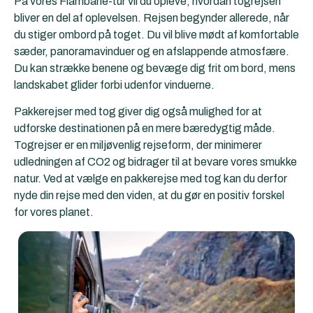
På vores Flåmbane-tur vil du opleve, hvordan togrejsen
bliver en del af oplevelsen. Rejsen begynder allerede, når
du stiger ombord på toget. Du vil blive mødt af komfortable
sæder, panoramavinduer og en afslappende atmosfære.
Du kan strække benene og bevæge dig frit om bord, mens
landskabet glider forbi udenfor vinduerne.
Pakkerejser med tog giver dig også mulighed for at
udforske destinationen på en mere bæredygtig måde.
Togrejser er en miljøvenlig rejseform, der minimerer
udledningen af CO2 og bidrager til at bevare vores smukke
natur. Ved at vælge en pakkerejse med tog kan du derfor
nyde din rejse med den viden, at du gør en positiv forskel
for vores planet.