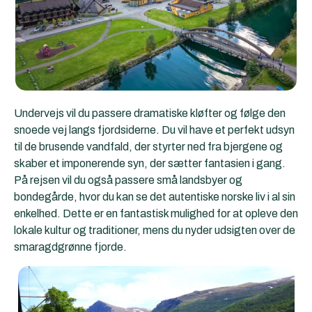
Undervejs vil du passere dramatiske kløfter og følge den
snoede vej langs fjordsiderne. Du vil have et perfekt udsyn
til de brusende vandfald, der styrter ned fra bjergene og
skaber et imponerende syn, der sætter fantasien i gang.
På rejsen vil du også passere små landsbyer og
bondegårde, hvor du kan se det autentiske norske liv i al sin
enkelhed. Dette er en fantastisk mulighed for at opleve den
lokale kultur og traditioner, mens du nyder udsigten over de
smaragdgrønne fjorde.