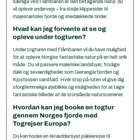
særlige ved Flåmbanen er den betagende natur, du
vil opleve undervejs – fra stejle klippesider til
majestætiske fjorde og snedækkede tinder.
Hvad kan jeg forvente at se og
opleve under togturen?
Under togturen med Flåmbanen vil du have mulighed
for at opleve Norges fantastiske natur på en helt unik
måde. Du vil passere maleriske landsbyer, frodige
dale og seværdigheder som Geirangerfjorden og
Kjosfossen vandfald. Hver stop på ruten vil give dig
uforglemmelige øjeblikke og muligheden for at tage
fantastiske billeder af de storslåede naturscenerier.
Hvordan kan jeg booke en togtur
gennem Norges fjorde med
Togrejser Europa?
Du kan booke en skræddersyet pakkerejse til