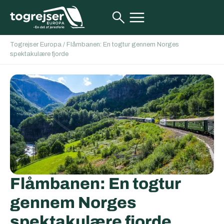
Togrejser Europa
/
Flåmbanen: En togtur gennem Norges
spektakulære fjorde
Flåmbanen: En togtur
gennem Norges
spektakulære fjorde