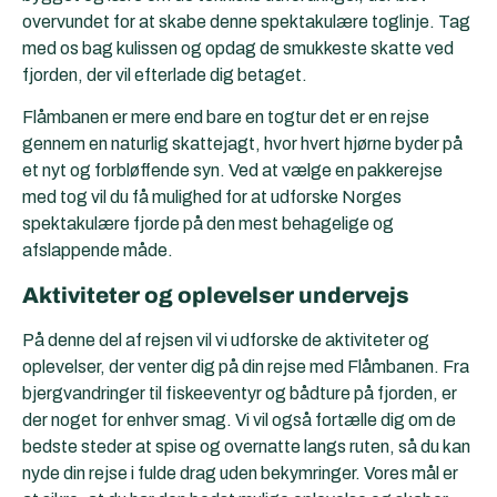
overvundet for at skabe denne spektakulære toglinje. Tag
med os bag kulissen og opdag de smukkeste skatte ved
fjorden, der vil efterlade dig betaget.
Flåmbanen er mere end bare en togtur det er en rejse
gennem en naturlig skattejagt, hvor hvert hjørne byder på
et nyt og forbløffende syn. Ved at vælge en pakkerejse
med tog vil du få mulighed for at udforske Norges
spektakulære fjorde på den mest behagelige og
afslappende måde.
Aktiviteter og oplevelser undervejs
På denne del af rejsen vil vi udforske de aktiviteter og
oplevelser, der venter dig på din rejse med Flåmbanen. Fra
bjergvandringer til fiskeeventyr og bådture på fjorden, er
der noget for enhver smag. Vi vil også fortælle dig om de
bedste steder at spise og overnatte langs ruten, så du kan
nyde din rejse i fulde drag uden bekymringer. Vores mål er