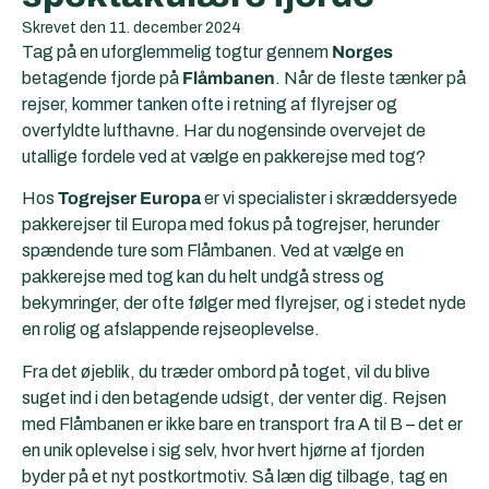
Skrevet den
11. december 2024
Tag på en uforglemmelig togtur gennem
Norges
betagende fjorde på
Flåmbanen
. Når de fleste tænker på
rejser, kommer tanken ofte i retning af flyrejser og
overfyldte lufthavne. Har du nogensinde overvejet de
utallige fordele ved at vælge en pakkerejse med tog?
Hos
Togrejser Europa
er vi specialister i skræddersyede
pakkerejser til Europa med fokus på togrejser, herunder
spændende ture som Flåmbanen. Ved at vælge en
pakkerejse med tog kan du helt undgå stress og
bekymringer, der ofte følger med flyrejser, og i stedet nyde
en rolig og afslappende rejseoplevelse.
Fra det øjeblik, du træder ombord på toget, vil du blive
suget ind i den betagende udsigt, der venter dig. Rejsen
med Flåmbanen er ikke bare en transport fra A til B – det er
en unik oplevelse i sig selv, hvor hvert hjørne af fjorden
byder på et nyt postkortmotiv. Så læn dig tilbage, tag en