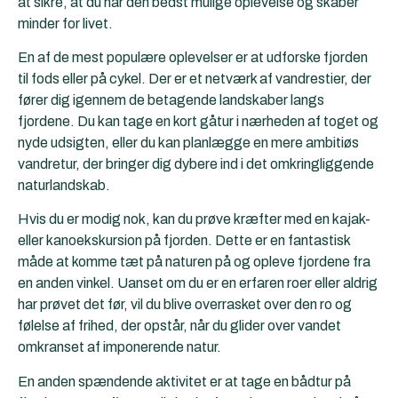
at sikre, at du har den bedst mulige oplevelse og skaber
minder for livet.
En af de mest populære oplevelser er at udforske fjorden
til fods eller på cykel. Der er et netværk af vandrestier, der
fører dig igennem de betagende landskaber langs
fjordene. Du kan tage en kort gåtur i nærheden af toget og
nyde udsigten, eller du kan planlægge en mere ambitiøs
vandretur, der bringer dig dybere ind i det omkringliggende
naturlandskab.
Hvis du er modig nok, kan du prøve kræfter med en kajak-
eller kanoekskursion på fjorden. Dette er en fantastisk
måde at komme tæt på naturen på og opleve fjordene fra
en anden vinkel. Uanset om du er en erfaren roer eller aldrig
har prøvet det før, vil du blive overrasket over den ro og
følelse af frihed, der opstår, når du glider over vandet
omkranset af imponerende natur.
En anden spændende aktivitet er at tage en bådtur på