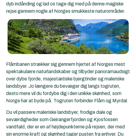
dyb indånding og lad os tage dig med på denne magiske
rejse gennem nogle af Norges smukkeste naturområder.
Flåmbanen strækker sig gennem hjertet af Norges mest
spektakulære naturlandskaber og tilbyder panoramaudsigt
over dybe fjorde, majestætiske bjergtinder og maleriske
landsbyer. Jo længere du bevæger dig langs togruten,
desto mere vil du fordybe dig i den unikke skønhed, som
Norge har at byde på. Togruten forbinder Flåm og Myrdal.
Du vil passere maleriske landsbyer, frodige dale og
seværdigheder som Geirangerfjorden og Kjosfossen
vandfald, der er en af højdepunkterne på rejsen, der med
sin enorme kraft og skønhed tager pusten fra enhver. Du