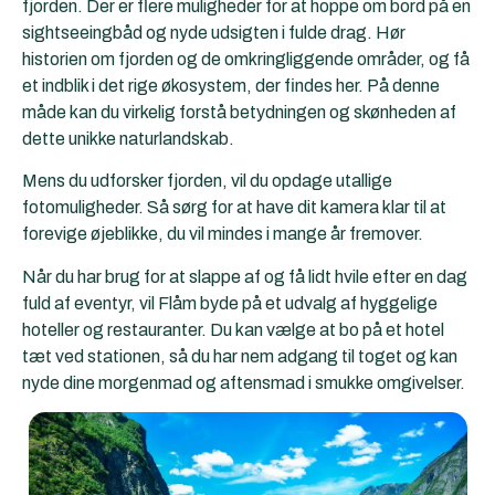
fjorden. Der er flere muligheder for at hoppe om bord på en
sightseeingbåd og nyde udsigten i fulde drag. Hør
historien om fjorden og de omkringliggende områder, og få
et indblik i det rige økosystem, der findes her. På denne
måde kan du virkelig forstå betydningen og skønheden af
dette unikke naturlandskab.
Mens du udforsker fjorden, vil du opdage utallige
fotomuligheder. Så sørg for at have dit kamera klar til at
forevige øjeblikke, du vil mindes i mange år fremover.
Når du har brug for at slappe af og få lidt hvile efter en dag
fuld af eventyr, vil Flåm byde på et udvalg af hyggelige
hoteller og restauranter. Du kan vælge at bo på et hotel
tæt ved stationen, så du har nem adgang til toget og kan
nyde dine morgenmad og aftensmad i smukke omgivelser.