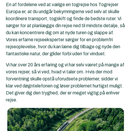
En af fordelene ved at vælge en togrejse hos Togrejser
Europa er, at du undgår bekymringerne ved selv at skulle
koordinere transport, togskift og finde de bedste ruter. Vi
sørger for at planlægge din rejse ned til mindste detalje, så
du kan koncentrere dig om at nyde turen og slappe af.
Vores erfarne rejseeksperter sørger for en problemfri
rejseoplevelse, hvor du kan læne dig tilbage og nyde den
fantastiske natur, der glider forbi uden for vinduet.
Vi har over 20 års erfaring og vi har selv været på mange af
vores rejser, så vi ved, hvad vi taler om. Hvis der mod
forventning skulle opstå uforudsete problemer, sidder vi
klar ved døgntelefonen og løser problemet hurtigst muligt.
Det giver dig den tryghed, der er meget vigtig på enhver
rejse.