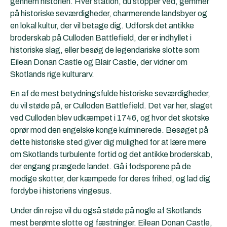
gennem historien. Hver station, du stopper ved, gemmer
på historiske seværdigheder, charmerende landsbyer og
en lokal kultur, der vil betage dig. Udforsk det antikke
broderskab på Culloden Battlefield, der er indhyllet i
historiske slag, eller besøg de legendariske slotte som
Eilean Donan Castle og Blair Castle, der vidner om
Skotlands rige kulturarv.
En af de mest betydningsfulde historiske seværdigheder,
du vil støde på, er Culloden Battlefield. Det var her, slaget
ved Culloden blev udkæmpet i 1746, og hvor det skotske
oprør mod den engelske konge kulminerede. Besøget på
dette historiske sted giver dig mulighed for at lære mere
om Skotlands turbulente fortid og det antikke broderskab,
der engang prægede landet. Gå i fodsporene på de
modige skotter, der kæmpede for deres frihed, og lad dig
fordybe i historiens vingesus.
Under din rejse vil du også støde på nogle af Skotlands
mest berømte slotte og fæstninger. Eilean Donan Castle,