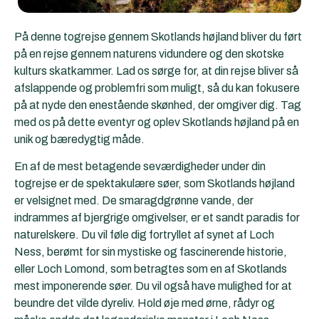
På denne togrejse gennem Skotlands højland bliver du ført
på en rejse gennem naturens vidundere og den skotske
kulturs skatkammer. Lad os sørge for, at din rejse bliver så
afslappende og problemfri som muligt, så du kan fokusere
på at nyde den enestående skønhed, der omgiver dig. Tag
med os på dette eventyr og oplev Skotlands højland på en
unik og bæredygtig måde.
En af de mest betagende seværdigheder under din
togrejse er de spektakulære søer, som Skotlands højland
er velsignet med. De smaragdgrønne vande, der
indrammes af bjergrige omgivelser, er et sandt paradis for
naturelskere. Du vil føle dig fortryllet af synet af Loch
Ness, berømt for sin mystiske og fascinerende historie,
eller Loch Lomond, som betragtes som en af Skotlands
mest imponerende søer. Du vil også have mulighed for at
beundre det vilde dyreliv. Hold øje med ørne, rådyr og