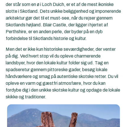
der står som en ø i Loch Duich, er et af de mest ikoniske
slotte i Skotland. Dets unikke beliggenhed og imponerende
arkitektur gør det til et must-see, når du rejser gennem
Skotlands højland. Blair Castle, der ligger i hjertet af
Perthshire, er en anden perle, der byder på en dyb
forbindelse til Skotlands historie og kultur.
Men det er ikke kun historiske seværdigheder, der venter
på dig. Ved hvert stop vil du opleve charmerende
landsbyer, hvor den lokale kultur folder sig ud. Tag en
spadseretur gennem pittoreske gader, besøg lokale
håndværkere og smag på autentiske skotske retter. Du vil
opleve en varm og gæstfri atmosfære, hvor du kan
fordybe dig i den unikke skotske kultur og opdage de lokale
skikke og traditioner.