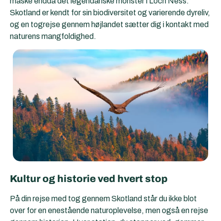
måske endda det legendariske monster i Loch Ness.
Skotland er kendt for sin biodiversitet og varierende dyreliv,
og en togrejse gennem højlandet sætter dig i kontakt med
naturens mangfoldighed.
Kultur og historie ved hvert stop
På din rejse med tog gennem Skotland står du ikke blot
over for en enestående naturoplevelse, men også en rejse