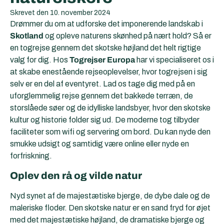
Skrevet den
10. november 2024
Drømmer du om at udforske det imponerende landskab i
Skotland
og opleve naturens skønhed på nært hold? Så er
en togrejse gennem det skotske højland det helt rigtige
valg for dig. Hos
Togrejser Europa
har vi specialiseret os i
at skabe enestående rejseoplevelser, hvor togrejsen i sig
selv er en del af eventyret. Lad os tage dig med på en
uforglemmelig rejse gennem det bakkede terræn, de
storslåede søer og de idylliske landsbyer, hvor den skotske
kultur og historie folder sig ud. De moderne tog tilbyder
faciliteter som wifi og servering om bord. Du kan nyde den
smukke udsigt og samtidig være online eller nyde en
forfriskning.
Oplev den rå og vilde natur
Nyd synet af de majestætiske bjerge, de dybe dale og de
maleriske floder. Den skotske natur er en sand fryd for øjet
med det majestætiske højland, de dramatiske bjerge og