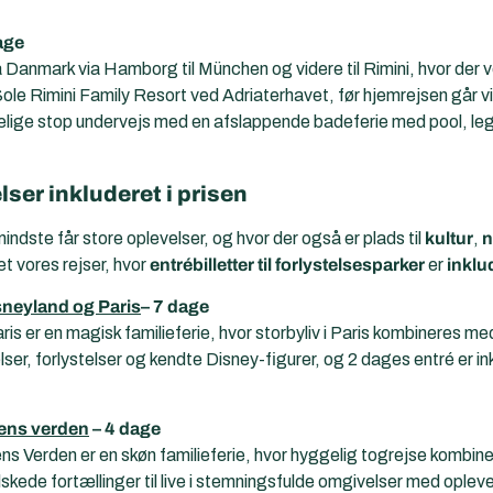
age
 Danmark via Hamborg til München og videre til Rimini, hvor der 
e Rimini Family Resort ved Adriaterhavet, før hjemrejsen går via 
lige stop undervejs med en afslappende badeferie med pool, lege
ser inkluderet i prisen
ndste får store oplevelser, og hvor der også er plads til
kultur
,
et vores rejser, hvor
entrébilletter til forlystelsesparker
er
inklud
isneyland og Paris
– 7 dage
ris er en magisk familieferie, hvor storbyliv i Paris kombineres me
er, forlystelser og kendte Disney-figurer, og 2 dages entré er ink
rens verden
– 4 dage
rens Verden er en skøn familieferie, hvor hyggelig togrejse kombi
skede fortællinger til live i stemningsfulde omgivelser med oplev