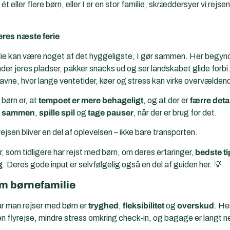
 eller flere børn, eller I er en stor familie, skræddersyer vi rejse
jeres næste ferie
e kan være noget af det hyggeligste, I gør sammen. Her begynder
der jeres pladser, pakker snacks ud og ser landskabet glide forbi
thavne, hvor lange ventetider, køer og stress kan virke overvælde
børn er, at
tempoet er mere behageligt
, og at der er
færre deta
e sammen
,
spille spil
og
tage pauser
, når der er brug for det.
 rejsen bliver en del af oplevelsen – ikke bare transporten.
, som tidligere har rejst med børn, om deres erfaringer,
bedste ti
g
. Deres gode input er selvfølgelig også en del af guiden her. 💡
om børnefamilie
år man rejser med børn er
tryghed
,
fleksibilitet
og
overskud
. He
 en flyrejse, mindre stress omkring check-in, og bagage er langt