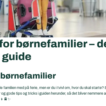
for børnefamilier – 
 guide
 børnefamilier
amilien med på ferie, men er du i tvivl om, hvor du skal starte? B
 og gode tips og tricks i guiden herunder, så det bliver nemmere a
‍👦🚆✨