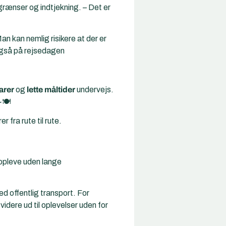
grænser og indtjekning. – Det er
n kan nemlig risikere at der er
 også på rejsedagen
arer
og
lette måltider
undervejs.
🍽️
 fra rute til rute.
t opleve uden lange
d offentlig transport. For
videre ud til oplevelser uden for