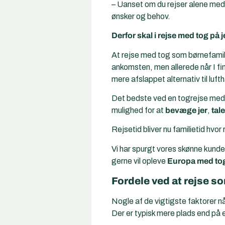
– Uanset om du rejser alene med ét
ønsker og behov.
Derfor skal i rejse med tog på 
At
rejse med tog
som børnefamili
ankomsten, men allerede når I fin
mere afslappet alternativ til luf
Det bedste ved en togrejse med 
mulighed for at
bevæge jer
,
tal
Rejsetid bliver nu familietid hvor
Vi har spurgt vores skønne kunder
gerne vil opleve
Europa med to
Fordele ved at rejse s
Nogle af de vigtigste faktorer n
Der er typisk mere plads end på