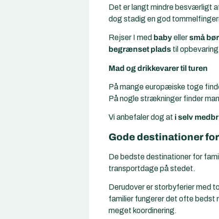
Det er langt mindre besværligt a
dog stadig en god tommelfingerr
Rejser I med
baby
eller
små bø
begrænset plads
til opbevarin
Mad og drikkevarer til turen
På mange europæiske toge find
På nogle strækninger finder ma
Vi anbefaler dog at
i selv medb
Gode destinationer for
De bedste destinationer for famil
transportdage på stedet.
Derudover er storbyferier med tog
familier fungerer det ofte bedst m
meget koordinering.