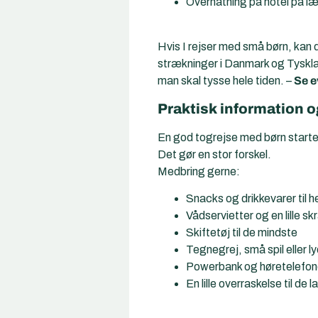
Overnatning på hotel på læn
Hvis I rejser med små børn, kan
strækninger i Danmark og Tysklan
man skal tysse hele tiden. –
Se e
Praktisk information 
En god togrejse med børn starter
Det gør en stor forskel.
Medbring gerne:
Snacks og drikkevarer til h
Vådservietter og en lille s
Skiftetøj til de mindste
Tegnegrej, små spil eller 
Powerbank og høretelefon
En lille overraskelse til de 