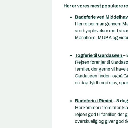
Her er vores mest populære rej
Badeferie ved Middelhav
Her rejser man gennem Mannh
storbyoplevelser med stra
Mannheim, MUBA og vidensk
Togferie til Gardasøen
– 
Rejsen fører jer til Gardas
familier, der gerne vil have
Gardasøen finder i også Gar
en dag fyldt med sjov, spæ
Badeferie i Rimini
– 8 da
Her kommer i frem til en k
rejsen god til familier, de
overskuelig og giver god ti