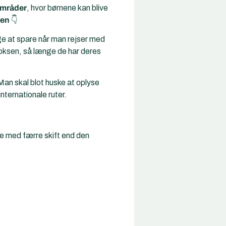
områder
, hvor børnene kan blive
den
👇
ge at spare når man
rejser med
sen, så længe de har deres
 Man skal blot huske at oplyse
nternationale ruter.
te med færre skift end den