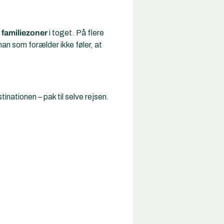
r
familiezoner
i toget. På flere
an som forælder ikke føler, at
nationen – pak til selve rejsen.