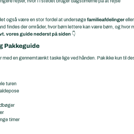
gere rejser, hvor I i stedet bruger dagstimerne på at rejse
 det også være en stor fordel at undersøge
familieafdelinger
elle
d findes der områder, hvor børn lettere kan være børn, og hvor m
vt. vores guide nederst på siden
👇
og Pakkeguide
 med en gennemtænkt taske lige ved hånden. Pak ikke kun til desti
ele turen
kraldepose
lydbøger
er
lange timer