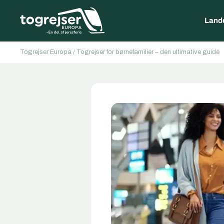
Land
Togrejser Europa
/
Togrejser for børnefamilier – den ultimative guide