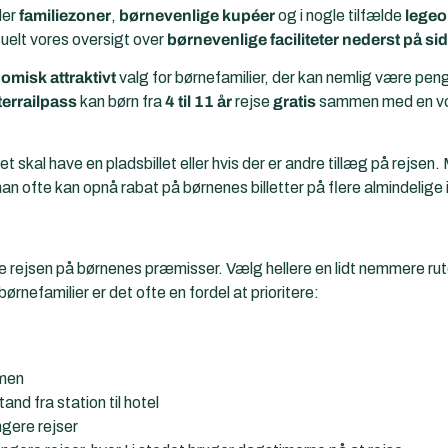
der
familiezoner
,
børnevenlige kupéer
og i nogle tilfælde
lege
uelt vores oversigt over
børnevenlige faciliteter nederst på si
misk attraktivt
valg for børnefamilier, der kan nemlig være pen
terrailpass
kan børn fra
4 til 11 år
rejse
gratis
sammen med en vok
t skal have en pladsbillet eller hvis der er andre tillæg på rejsen.
man ofte kan opnå rabat på børnenes billetter på flere almindelige i
e rejsen på børnenes præmisser. Vælg hellere en lidt nemmere ru
børnefamilier er det ofte en fordel at prioritere:
men
nd fra station til hotel
gere rejser