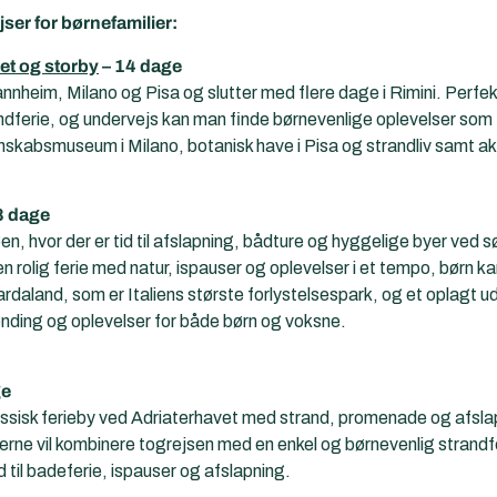
ser for børnefamilier:
et og storby
– 14 dage
eim, Milano og Pisa og slutter med flere dage i Rimini. Perfekt t
ndferie, og undervejs kan man finde børnevenlige oplevelser so
absmuseum i Milano, botanisk have i Pisa og strandliv samt ak
8 dage
øen, hvor der er tid til afslapning, bådture og hyggelige byer ved s
 en rolig ferie med natur, ispauser og oplevelser i et tempo, børn 
daland, som er Italiens største forlystelsespark, og et oplagt udf
nding og oplevelser for både børn og voksne.
ge
lassisk ferieby ved Adriaterhavet med strand, promenade og afsl
r gerne vil kombinere togrejsen med en enkel og børnevenlig strandfe
d til badeferie, ispauser og afslapning.