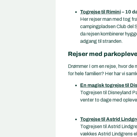
Togrejse til Rimini
– 10 d
Her rejser man med tog fra
campingpladsen Club del Sol
da rejsen kombinerer hygge
adgang til stranden.
Rejser med parkoplevel
Drømmer I om en rejse, hvor de mi
for hele familien? Her har vi saml
En magisk togrejse til D
Togrejsen til Disneyland Pa
venter to dage med oplevels
Togrejse til Astrid Lindg
Togrejsen til Astrid Lindg
vækkes Astrid Lindgrens el