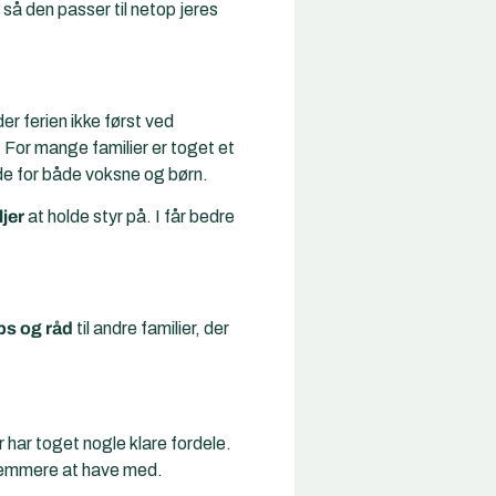
n så den passer til netop jeres
 ferien ikke først ved
. For mange familier er toget et
nde for både voksne og børn.
ljer
at holde styr på. I får bedre
ps og råd
til andre familier, der
r har toget nogle klare fordele.
 nemmere at have med.