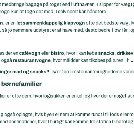
t medbringe bagage på toget end i lufthavnen. I slipper for vægt
egel kun at tage det med, I selv nemt kan håndtere.
rn
, er en
let sammenklappelig klapvogn
ofte det bedste valg. Ma
g, så jo nemmere udstyret er at have med, desto bedre flow får i
es der en
cafévogn
eller
bistro
, hvor I kan købe
snacks
,
drikkev
n også
restaurantvogne
, hvor måltider kan tilkøbes på turen. 👨‍
ringer mad og snacks‼️
, især fordi restaurantmulighederne varierer
 børnefamilier
ier er ofte dem, hvor logistikken er enkel, og hvor der er noget a
 også oplagte, hvis byen er nem at komme rundt i til fods eller me
ed destinationer, hvor I hurtigt kan komme fra station til hotel og 