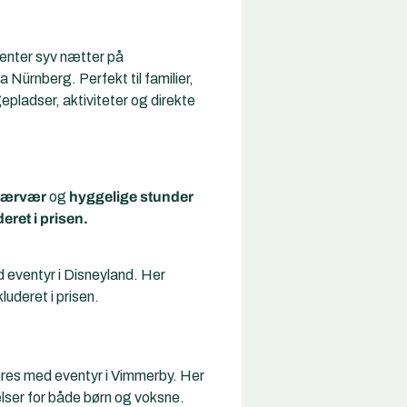
venter syv nætter på
Nürnberg. Perfekt til familier,
pladser, aktiviteter og direkte
nærvær
og
hyggelige stunder
eret i prisen.
d eventyr i Disneyland. Her
luderet i prisen.
neres med eventyr i Vimmerby. Her
elser for både børn og voksne.