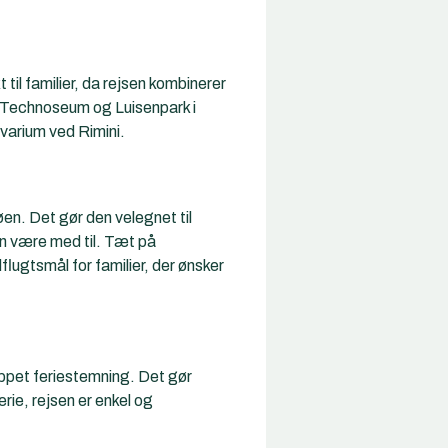
il familier, da rejsen kombinerer
m Technoseum og Luisenpark i
varium ved Rimini.
øen. Det gør den velegnet til
kan være med til. Tæt på
lugtsmål for familier, der ønsker
appet feriestemning. Det gør
rie, rejsen er enkel og