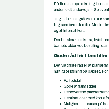
På flere europæiske tog findes 
underholdt undervejs. – Se event
Togferie kan også være et
økono
tog
som børnefamilie. Med et
In
eget Interrail-kort.
Der betales kun ekstra, hvis barne
barnets alder ved bestilling, da 
Gode råd før I bestiller
Det vigtigste råd er at planlægg
hurtigste løsning på papiret. For 
Få togskift
Gode afgangstider
Reserverede pladser sam
Destinationer med kort afsta
Mulighed for pauser på læn