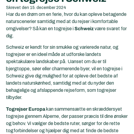
Skrevet den
15. december 2024
Har du en drøm om en ferie, hvor du kan opleve betagende
naturscenerier samtidig med at du rejser i komfortable
omgivelser? Så kan en togrejse i
Schweiz
være svaret for
dig.
Schweiz er kendt for sin smukke og varierede natur, og
togrejser er en ideel måde at udforske landets
spektakulære landskaber på. Uanset om du er til
bjergtoppe, søer eller charmerende byer, vil en togrejse i
Schweiz give dig mulighed for at opleve det bedste af
landets naturskønhed, samtidig med at du nyder den
behagelige og afslappende rejseform, som togrejser
tilbyder.
Togrejser Europa
kan sammensætte en skræddersyet
togrejse gennem Alperne, der passer præcis til dine ønsker
og behov. Vi vælger de bedste ruter, sørger for de rette
togforbindelser og hjælper dig med at finde de bedste