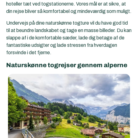
hoteller tæt ved togstationerne. Vores mål er at sikre, at
din rejse bliver så komfortabel og mindeværdig som muligt.
Undervejs på dine naturskønne togture vil du have god tid
til at beundre landskabet og tage en masse billeder. Du kan
slappe af i de komfortable sæder, lade dig betage af de
fantastiske udsigter og lade stressen fra hverdagen
forsvinde i det fjerne.
Naturskønne togrejser gennem alperne