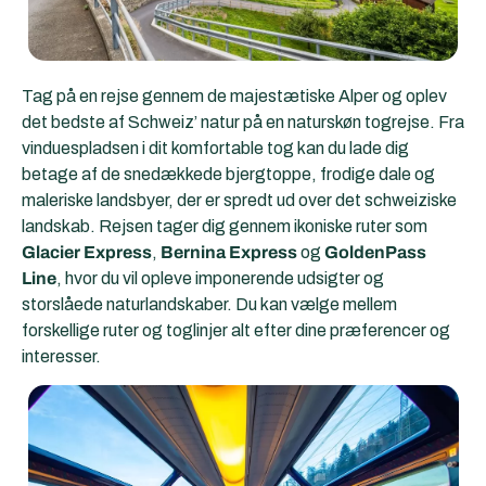
Tag på en rejse gennem de majestætiske Alper og oplev
det bedste af Schweiz’ natur på en naturskøn togrejse. Fra
vinduespladsen i dit komfortable tog kan du lade dig
betage af de snedækkede bjergtoppe, frodige dale og
maleriske landsbyer, der er spredt ud over det schweiziske
landskab. Rejsen tager dig gennem ikoniske ruter som
Glacier Express
,
Bernina Express
og
GoldenPass
Line
, hvor du vil opleve imponerende udsigter og
storslåede naturlandskaber. Du kan vælge mellem
forskellige ruter og toglinjer alt efter dine præferencer og
interesser.