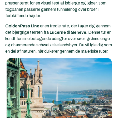
præsenteret for en visuel fest af isbjerge og igloer, som
togbanen passerer gennem tunneler og over broer i
forbløffende højder.
GoldenPass Line
er en tredje rute, der tager dig gennem
det bjergrige terræn fra
Lucerne
til
Geneve
. Denne tur er
kendt for sine betagende udsigter over søer, grønne enge
og charmerende schweiziske landsbyer. Du vil føle dig som
en del af naturen, når du kører gennem de maleriske ruter.