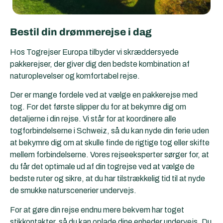
Bestil din drømmerejse i dag
Hos Togrejser Europa tilbyder vi skræddersyede
pakkerejser, der giver dig den bedste kombination af
naturoplevelser og komfortabel rejse.
Der er mange fordele ved at vælge en pakkerejse med
tog. For det første slipper du for at bekymre dig om
detaljerne i din rejse. Vi står for at koordinere alle
togforbindelserne i Schweiz, så du kan nyde din ferie uden
at bekymre dig om at skulle finde de rigtige tog eller skifte
mellem forbindelserne. Vores rejseeksperter sørger for, at
du får det optimale ud af din togrejse ved at vælge de
bedste ruter og sikre, at du har tilstrækkelig tid til at nyde
de smukke naturscenerier undervejs.
For at gøre din rejse endnu mere bekvem har toget
stikkontakter, så du kan oplade dine enheder undervejs. Du