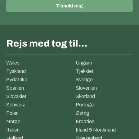
Tilmeld mig
Rejs med tog til…
Wales
Ungarn
Tyskland
Tjekkiet
Sydafrika
Sverige
Spanien
Slovenien
Slovakiet
Skotland
Schweiz
Portugal
Polen
Østrig
Norge
Kroatien
Italien
Irland & Nordirland
Holland
Grækenland