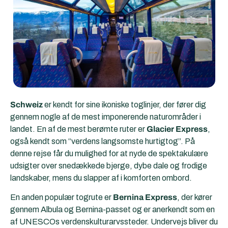
Schweiz
er kendt for sine ikoniske toglinjer, der fører dig
gennem nogle af de mest imponerende naturområder i
landet. En af de mest berømte ruter er
Glacier Express
,
også kendt som “verdens langsomste hurtigtog”. På
denne rejse får du mulighed for at nyde de spektakulære
udsigter over snedækkede bjerge, dybe dale og frodige
landskaber, mens du slapper af i komforten ombord.
En anden populær togrute er
Bernina Express
, der kører
gennem Albula og Bernina-passet og er anerkendt som en
af UNESCOs verdenskulturarvssteder. Undervejs bliver du