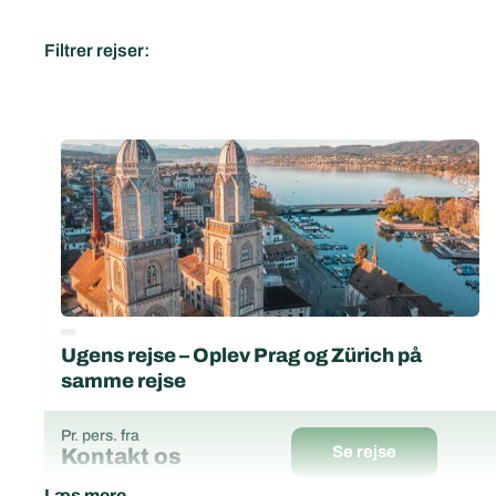
Filtrer rejser:
Ugens rejse – Oplev Prag og Zürich på
samme rejse
Pr. pers. fra
Se rejse
Kontakt os
Læs mere