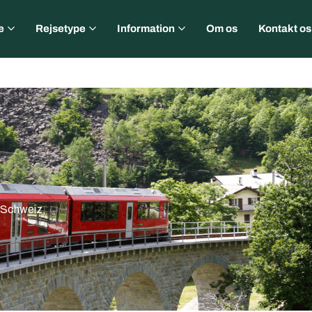
e
Rejsetype
Information
Om os
Kontakt os
l Schweiz,