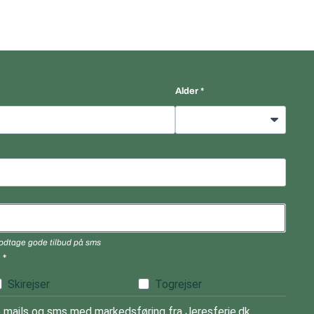
Alder
 modtage gode tilbud på sms
)
Skirejser
Togrejser
mails og sms med markedsføring fra Jeresferie.dk