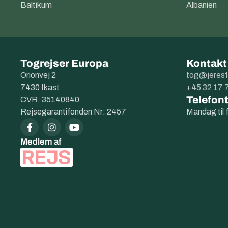
Baltikum
Albanien
Togrejser Europa
Kontakt
Orionvej 2
tog@jeresf
7430 Ikast
+45 32 17 
Telefont
CVR: 35140840
Rejsegarantifonden Nr: 2457
Mandag til 
Medlem af