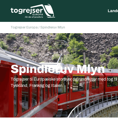
Land
Togrejser Europa
/
Spindleruv Mlyn
Spindleruv Mlyn
Togrejser til Europæiske storbyer og rundrejser med tog ti
Tyskland, Frankrig og Italien.