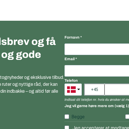
Fornavn
sbrev og få
r og gode
Email
 tognyheder og eksklusive tilbud.
Telefon
e ruter og nyttige råd, der kan
n indbakke – og altid før alle
Indtast dit telefon nr. hvis du ønsker at
Jeg vil gerne høre mere om (vælg 1
Begge
Jeg accepterer at modtage 