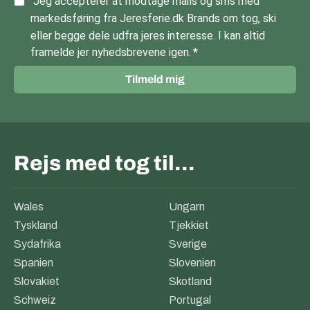
Jeg accepterer at modtage mails og sms med
markedsføring fra Jeresferie.dk Brands om tog, ski
eller begge dele udfra jeres interesse. I kan altid
framelde jer nyhedsbrevene igen.
Tilmeld mig
Rejs med tog til…
Wales
Ungarn
Tyskland
Tjekkiet
Sydafrika
Sverige
Spanien
Slovenien
Slovakiet
Skotland
Schweiz
Portugal