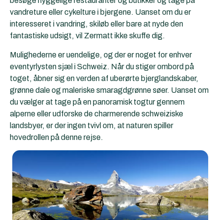
besøge hyggelige restauranter og butikker og tage på
vandreture eller cykelture i bjergene. Uanset om du er
interesseret i vandring, skiløb eller bare at nyde den
fantastiske udsigt, vil Zermatt ikke skuffe dig.
Mulighederne er uendelige, og der er noget for enhver
eventyrlysten sjæl i Schweiz. Når du stiger ombord på
toget, åbner sig en verden af uberørte bjerglandskaber,
grønne dale og maleriske smaragdgrønne søer. Uanset om
du vælger at tage på en panoramisk togtur gennem
alperne eller udforske de charmerende schweiziske
landsbyer, er der ingen tvivl om, at naturen spiller
hovedrollen på denne rejse.