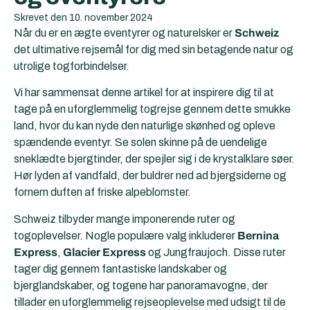
Skrevet den
10. november 2024
Når du er en ægte eventyrer og naturelsker er
Schweiz
det ultimative rejsemål for dig med sin betagende natur og
utrolige togforbindelser.
Vi har sammensat denne artikel for at inspirere dig til at
tage på en uforglemmelig togrejse gennem dette smukke
land, hvor du kan nyde den naturlige skønhed og opleve
spændende eventyr. Se solen skinne på de uendelige
sneklædte bjergtinder, der spejler sig i de krystalklare søer.
Hør lyden af vandfald, der buldrer ned ad bjergsiderne og
fornem duften af friske alpeblomster.
Schweiz tilbyder mange imponerende ruter og
togoplevelser. Nogle populære valg inkluderer
Bernina
Express
,
Glacier Express
og Jungfraujoch. Disse ruter
tager dig gennem fantastiske landskaber og
bjerglandskaber, og togene har panoramavogne, der
tillader en uforglemmelig rejseoplevelse med udsigt til de