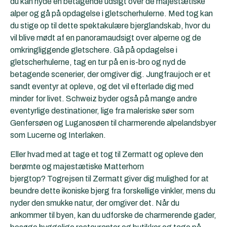
du kan nyde en betagende udsigt over de majestætiske
alper og gå på opdagelse i gletscherhulerne. Med tog kan
du stige op til dette spektakulære bjerglandskab, hvor du
vil blive mødt af en panoramaudsigt over alperne og de
omkringliggende gletschere. Gå på opdagelse i
gletscherhulerne, tag en tur på en is-bro og nyd de
betagende scenerier, der omgiver dig. Jungfraujoch er et
sandt eventyr at opleve, og det vil efterlade dig med
minder for livet. Schweiz byder også på mange andre
eventyrlige destinationer, lige fra maleriske søer som
Genfersøen og Luganosøen til charmerende alpelandsbyer
som Lucerne og Interlaken.
Eller hvad med at tage et tog til Zermatt og opleve den
berømte og majestætiske Matterhorn
bjergtop? Togrejsen til Zermatt giver dig mulighed for at
beundre dette ikoniske bjerg fra forskellige vinkler, mens du
nyder den smukke natur, der omgiver det. Når du
ankommer til byen, kan du udforske de charmerende gader,