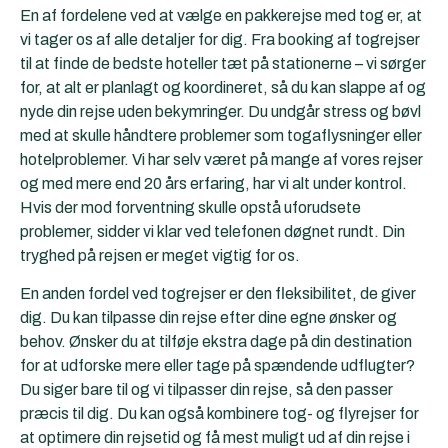
En af fordelene ved at vælge en pakkerejse med tog er, at
vi tager os af alle detaljer for dig. Fra booking af togrejser
til at finde de bedste hoteller tæt på stationerne – vi sørger
for, at alt er planlagt og koordineret, så du kan slappe af og
nyde din rejse uden bekymringer. Du undgår stress og bøvl
med at skulle håndtere problemer som togaflysninger eller
hotelproblemer. Vi har selv været på mange af vores rejser
og med mere end 20 års erfaring, har vi alt under kontrol.
Hvis der mod forventning skulle opstå uforudsete
problemer, sidder vi klar ved telefonen døgnet rundt. Din
tryghed på rejsen er meget vigtig for os.
En anden fordel ved togrejser er den fleksibilitet, de giver
dig. Du kan tilpasse din rejse efter dine egne ønsker og
behov. Ønsker du at tilføje ekstra dage på din destination
for at udforske mere eller tage på spændende udflugter?
Du siger bare til og vi tilpasser din rejse, så den passer
præcis til dig. Du kan også kombinere tog- og flyrejser for
at optimere din rejsetid og få mest muligt ud af din rejse i