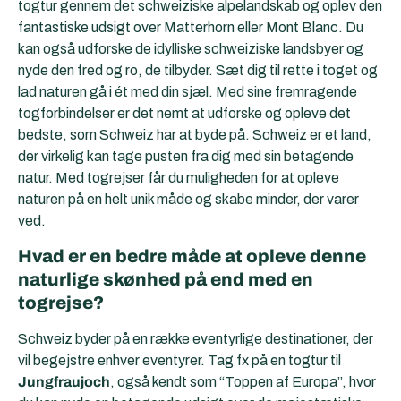
togtur gennem det schweiziske alpelandskab og oplev den
fantastiske udsigt over Matterhorn eller Mont Blanc. Du
kan også udforske de idylliske schweiziske landsbyer og
nyde den fred og ro, de tilbyder. Sæt dig til rette i toget og
lad naturen gå i ét med din sjæl. Med sine fremragende
togforbindelser er det nemt at udforske og opleve det
bedste, som Schweiz har at byde på. Schweiz er et land,
der virkelig kan tage pusten fra dig med sin betagende
natur. Med togrejser får du muligheden for at opleve
naturen på en helt unik måde og skabe minder, der varer
ved.
Hvad er en bedre måde at opleve denne
naturlige skønhed på end med en
togrejse?
Schweiz byder på en række eventyrlige destinationer, der
vil begejstre enhver eventyrer. Tag fx på en togtur til
Jungfraujoch
, også kendt som “Toppen af Europa”, hvor