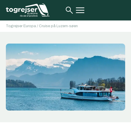
Togrejser Europa
/
Cruise på Luzern-søen