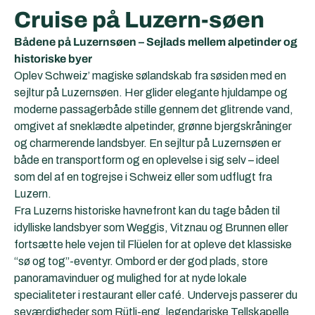
Cruise på Luzern-søen
Bådene på Luzernsøen – Sejlads mellem alpetinder og
historiske byer
Oplev Schweiz’ magiske sølandskab fra søsiden med en
sejltur på Luzernsøen. Her glider elegante hjuldampe og
moderne passagerbåde stille gennem det glitrende vand,
omgivet af sneklædte alpetinder, grønne bjergskråninger
og charmerende landsbyer. En sejltur på Luzernsøen er
både en transportform og en oplevelse i sig selv – ideel
som del af en togrejse i Schweiz eller som udflugt fra
Luzern.
Fra Luzerns historiske havnefront kan du tage båden til
idylliske landsbyer som Weggis, Vitznau og Brunnen eller
fortsætte hele vejen til Flüelen for at opleve det klassiske
“sø og tog”-eventyr. Ombord er der god plads, store
panoramavinduer og mulighed for at nyde lokale
specialiteter i restaurant eller café. Undervejs passerer du
seværdigheder som Rütli-eng, legendariske Tellskapelle