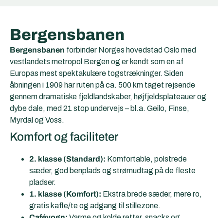
Bergensbanen
Bergensbanen
forbinder Norges hovedstad Oslo med
vestlandets metropol Bergen og er kendt som en af
Europas mest spektakulære togstrækninger. Siden
åbningen i 1909 har ruten på ca. 500 km taget rejsende
gennem dramatiske fjeldlandskaber, højfjeldsplateauer og
dybe dale, med 21 stop undervejs – bl.a. Geilo, Finse,
Myrdal og Voss.
Komfort og faciliteter
2. klasse (Standard):
Komfortable, polstrede
sæder, god benplads og strømudtag på de fleste
pladser.
1. klasse (Komfort):
Ekstra brede sæder, mere ro,
gratis kaffe/te og adgang til stillezone.
Cafévogn:
Varme og kolde retter, snacks og