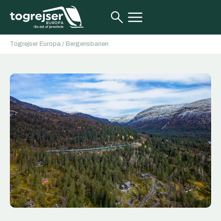
Togrejser Europa
/
Bergensbanen