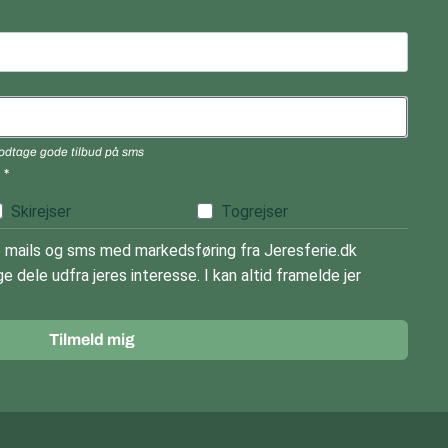
 modtage gode tilbud på sms
)
Skirejser
Togrejser
mails og sms med markedsføring fra Jeresferie.dk
e dele udfra jeres interesse. I kan altid framelde jer
Tilmeld mig