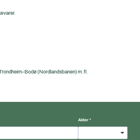
kevarer.
Trondheim–Bodø (Nordlandsbanen) m.fl.
Alder