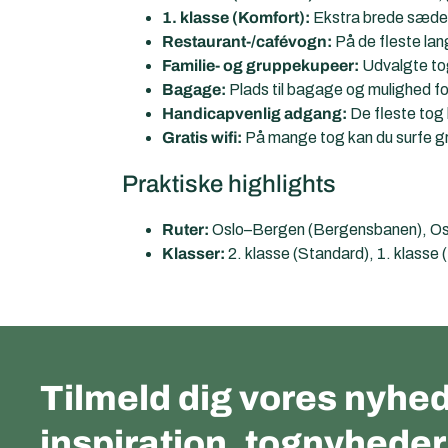
1. klasse (Komfort):
Ekstra brede sæder,
Restaurant-/cafévogn:
På de fleste lan
Familie- og gruppekupeer:
Udvalgte tog
Bagage:
Plads til bagage og mulighed fo
Handicapvenlig adgang:
De fleste tog h
Gratis wifi:
På mange tog kan du surfe gr
Praktiske highlights
Ruter:
Oslo–Bergen (Bergensbanen), Osl
Klasser:
2. klasse (Standard), 1. klasse
Tilmeld dig vores nyhed
inspiration, tognyhede