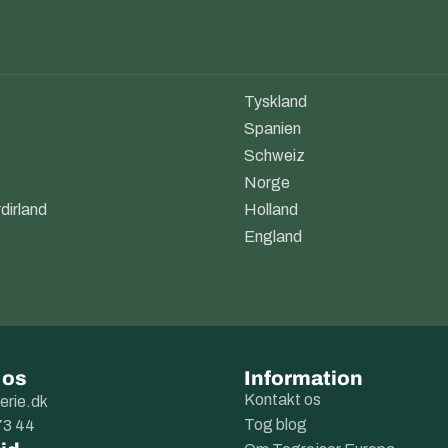
Tyskland
Spanien
Schweiz
Norge
dirland
Holland
England
 os
Information
Kontakt os
erie.dk
Tog blog
73 44