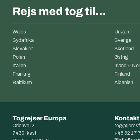
Rejs med tog til…
Wales
Ungarn
Sydafrika
Sverige
Slovakiet
Skotland
Polen
Østrig
Italien
Irland & Nor
Frankrig
Finland
Baltikum
Albanien
Togrejser Europa
Kontakt
Orionvej 2
tog@jeresf
7430 Ikast
+45 32 17 