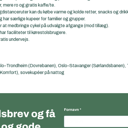
 mere ro og gratis kaffe/te.
gdistanceruter kan du købe varme og kolde retter, snacks og drik
 har særlige kupeer for familier og grupper.
r at medbringe cykel på udvalgte afgange (mod tillæg).
ar faciliteter til kørestolsbrugere.
atis undervejs.
o–Trondheim (Dovrebanen), Oslo–Stavanger (Sørlandsbanen), 
 (Komfort), sovekupéer på nattog
Fornavn
sbrev og få
r og gode