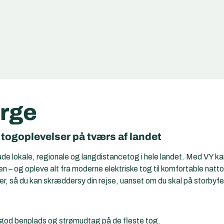
orge
togoplevelser på tværs af landet
de lokale, regionale og langdistancetog i hele landet. Med VY k
 og opleve alt fra moderne elektriske tog til komfortable natto
uer, så du kan skræddersy din rejse, uanset om du skal på storbyfer
god benplads og strømudtag på de fleste tog.