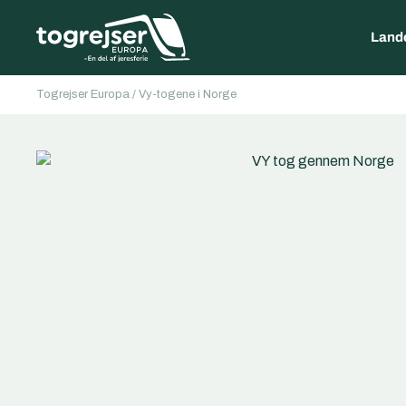
Land
Togrejser Europa
/
Vy-togene i Norge