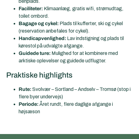
benplads.
Faciliteter:
Klimaanlæg, gratis wifi, strømudtag,
toilet ombord.
Bagage og cykel:
Plads til kufferter, ski og cykel
(reservation anbefales for cykel).
Handicapvenlighed:
Lav indstigning og plads til
kørestol på udvalgte afgange.
Guidede ture:
Mulighed for at kombinere med
arktiske oplevelser og guidede udflugter.
Praktiske highlights
Rute:
Svolvær – Sortland – Andselv – Tromsø (stop i
flere byer undervejs)
Periode:
Året rundt, flere daglige afgange i
højsæson