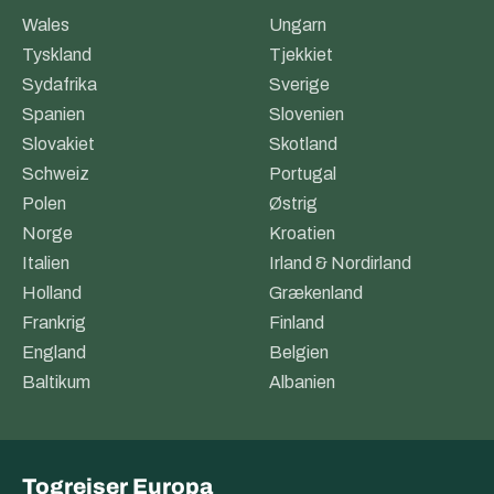
Wales
Ungarn
Tyskland
Tjekkiet
Sydafrika
Sverige
Spanien
Slovenien
Slovakiet
Skotland
Schweiz
Portugal
Polen
Østrig
Norge
Kroatien
Italien
Irland & Nordirland
Holland
Grækenland
Frankrig
Finland
England
Belgien
Baltikum
Albanien
Togrejser Europa