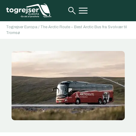
Togrejser Europa
/
The Arctic Route – Best Arctic Bus fra Svolvær til
Tromsø