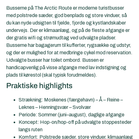
Busserne på The Arctic Route er moderne turistbusser
med polstrede sæder, god benplads og store vinduer, så
du kan nyde udsigten til fjelde, fjorde og kystlandskaber
undervejs. Der er klimaanlæg, og på de fleste afgange er
der gratis wifi og strømudtag ved udvalgte pladser.
Busserne har bagagerum til kufferter, rygsække og udstyr,
og der er mulighed for at medbringe cykel mod reservation.
Udvalgte busser har toilet ombord. Bussen er
handicapvenlig på visse afgange med lav indstigning og
plads til kørestol (skal typisk forudmeldes).
Praktiske highlights
Strækning: Moskenes (færgehavn) – Å – Reine –
Leknes – Henningsvær – Svolvær
Periode: Sommer (juni–august), daglige afgange
Koncept: Hop-on/hop-off på udvalgte stoppesteder
langs ruten
Komfort: Polstrede sæder, store vinduer, klimaanlæg