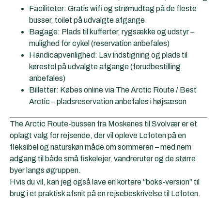
Faciliteter: Gratis wifi og strømudtag på de fleste
busser, toilet på udvalgte afgange
Bagage: Plads til kufferter, rygsække og udstyr –
mulighed for cykel (reservation anbefales)
Handicapvenlighed: Lav indstigning og plads til
kørestol på udvalgte afgange (forudbestilling
anbefales)
Billetter: Købes online via The Arctic Route / Best
Arctic – pladsreservation anbefales i højsæson
The Arctic Route-bussen fra Moskenes til Svolvær er et
oplagt valg for rejsende, der vil opleve Lofoten på en
fleksibel og naturskøn måde om sommeren – med nem
adgang til både små fiskelejer, vandreruter og de større
byer langs øgruppen.
Hvis du vil, kan jeg også lave en kortere “boks-version” til
brug i et praktisk afsnit på en rejsebeskrivelse til Lofoten.