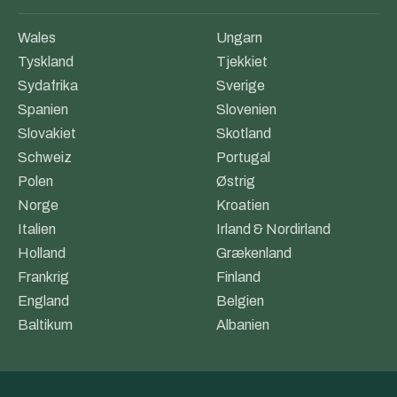
Wales
Ungarn
Tyskland
Tjekkiet
Sydafrika
Sverige
Spanien
Slovenien
Slovakiet
Skotland
Schweiz
Portugal
Polen
Østrig
Norge
Kroatien
Italien
Irland & Nordirland
Holland
Grækenland
Frankrig
Finland
England
Belgien
Baltikum
Albanien