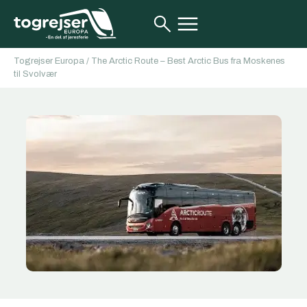
Togrejser Europa
/
The Arctic Route – Best Arctic Bus fra Moskenes
til Svolvær