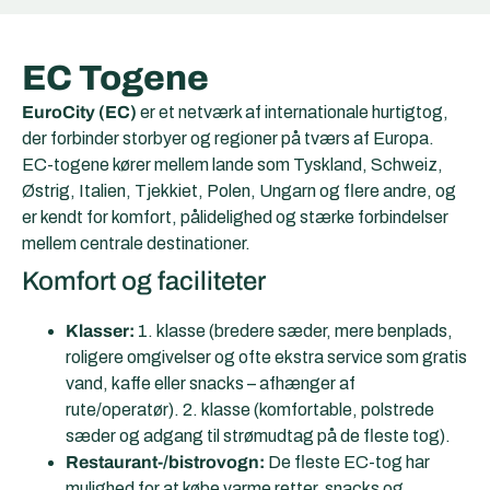
EC Togene
EuroCity (EC)
er et netværk af internationale hurtigtog,
der forbinder storbyer og regioner på tværs af Europa.
EC-togene kører mellem lande som Tyskland, Schweiz,
Østrig, Italien, Tjekkiet, Polen, Ungarn og flere andre, og
er kendt for komfort, pålidelighed og stærke forbindelser
mellem centrale destinationer.
Komfort og faciliteter
Klasser:
1. klasse (bredere sæder, mere benplads,
roligere omgivelser og ofte ekstra service som gratis
vand, kaffe eller snacks – afhænger af
rute/operatør). 2. klasse (komfortable, polstrede
sæder og adgang til strømudtag på de fleste tog).
Restaurant-/bistrovogn:
De fleste EC-tog har
mulighed for at købe varme retter, snacks og