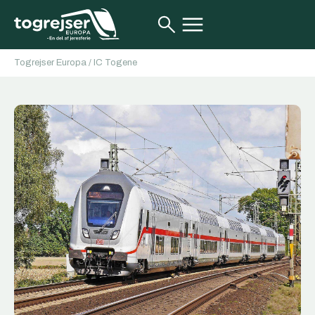
Togrejser Europa
/
IC Togene