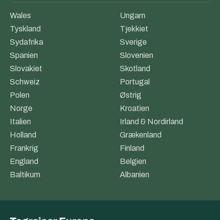
Wales
Ungarn
Tyskland
Tjekkiet
Sydafrika
Sverige
Spanien
Slovenien
Slovakiet
Skotland
Schweiz
Portugal
Polen
Østrig
Norge
Kroatien
Italien
Irland & Nordirland
Holland
Grækenland
Frankrig
Finland
England
Belgien
Baltikum
Albanien