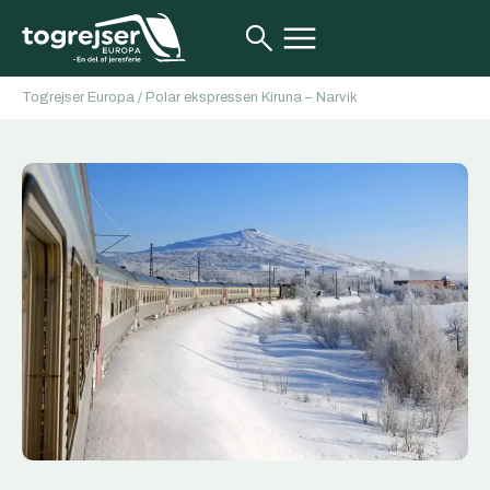
Togrejser Europa
/
Polar ekspressen Kiruna – Narvik