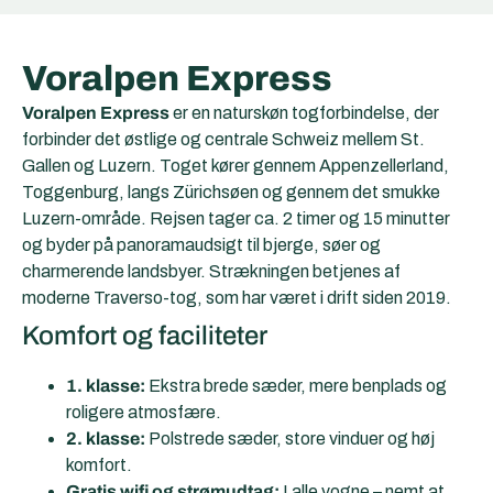
Voralpen Express
Voralpen Express
er en naturskøn togforbindelse, der
forbinder det østlige og centrale Schweiz mellem St.
Gallen og Luzern. Toget kører gennem Appenzellerland,
Toggenburg, langs Zürichsøen og gennem det smukke
Luzern-område. Rejsen tager ca. 2 timer og 15 minutter
og byder på panoramaudsigt til bjerge, søer og
charmerende landsbyer. Strækningen betjenes af
moderne Traverso-tog, som har været i drift siden 2019.
Komfort og faciliteter
1. klasse:
Ekstra brede sæder, mere benplads og
roligere atmosfære.
2. klasse:
Polstrede sæder, store vinduer og høj
komfort.
Gratis wifi og strømudtag:
I alle vogne – nemt at