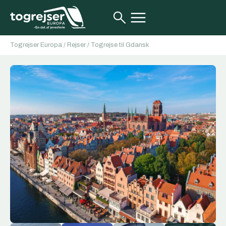
Togrejser Europa
/
Rejser
/
Togrejse til Gdansk