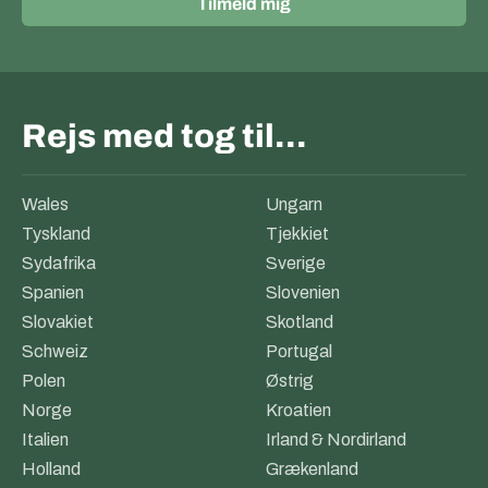
Tilmeld mig
Rejs med tog til…
Wales
Ungarn
Tyskland
Tjekkiet
Sydafrika
Sverige
Spanien
Slovenien
Slovakiet
Skotland
Schweiz
Portugal
Polen
Østrig
Norge
Kroatien
Italien
Irland & Nordirland
Holland
Grækenland