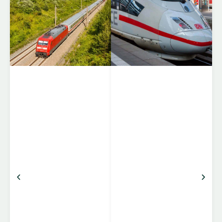
EuroCity (EC) er et
netværk af
internationale
hurtigtog, der forbinder
storbyer og regioner på
tværs af Europa. EC-
togene kører mellem
lande som Tyskland,
Schweiz, Østrig,
Italien, Tjekkiet, Polen,
Ungarn og flere andre,
og er kendt for komfort,
pålidelighed og stærke
forbindelser mellem
centrale destinationer.
Komfort og faciliteter
Klasser: 1. klasse
(bredere sæder, mere
benplads, roligere