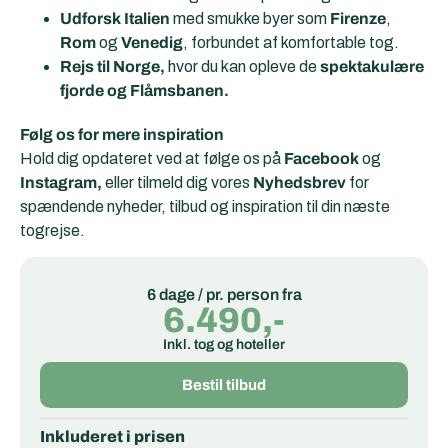
Udforsk Italien
med smukke byer som
Firenze
,
Rom
og
Venedig
, forbundet af komfortable tog.
Rejs til Norge,
hvor du kan opleve de
spektakulære
fjorde og Flåmsbanen.
Følg os for mere inspiration
Hold dig opdateret ved at følge os på
Facebook
og
Instagram,
eller tilmeld dig vores
Nyhedsbrev
for
spændende nyheder, tilbud og inspiration til din næste
togrejse.
6 dage / pr. person fra
6.490,-
Inkl. tog og hoteller
Bestil tilbud
Inkluderet i prisen