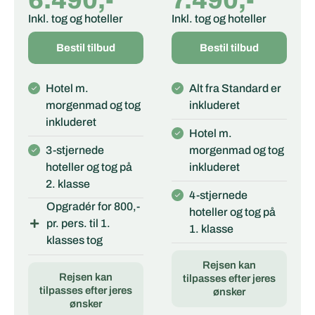
6.490,-
7.490,-
Inkl. tog og hoteller
Inkl. tog og hoteller
Bestil tilbud
Bestil tilbud
Hotel m.
Alt fra Standard er
morgenmad og tog
inkluderet
inkluderet
Hotel m.
3-stjernede
morgenmad og tog
hoteller og tog på
inkluderet
2. klasse
4-stjernede
Opgradér for 800,-
hoteller og tog på
pr. pers. til 1.
1. klasse
klasses tog
Rejsen kan
Rejsen kan
tilpasses efter jeres
tilpasses efter jeres
ønsker
ønsker