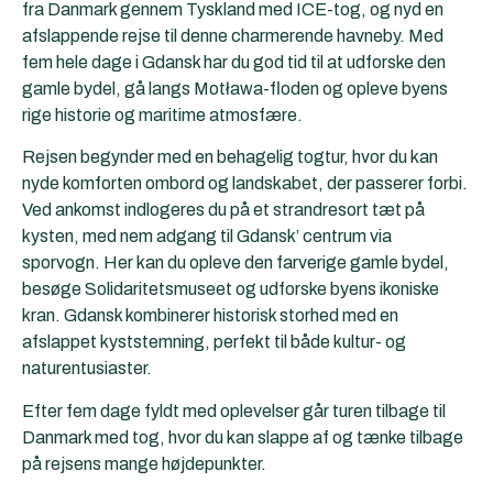
fra Danmark gennem Tyskland med
ICE-tog
, og nyd en
afslappende rejse til denne charmerende havneby. Med
fem hele dage i Gdansk har du god tid til at udforske den
gamle bydel, gå langs Motława-floden og opleve byens
rige historie og maritime atmosfære.
Rejsen begynder med en behagelig togtur, hvor du kan
nyde komforten ombord og landskabet, der passerer forbi.
Ved ankomst indlogeres du på et strandresort tæt på
kysten, med nem adgang til Gdansk’ centrum via
sporvogn. Her kan du opleve den farverige gamle bydel,
besøge Solidaritetsmuseet og udforske byens ikoniske
kran. Gdansk kombinerer historisk storhed med en
afslappet kyststemning, perfekt til både kultur- og
naturentusiaster.
Efter fem dage fyldt med oplevelser går turen tilbage til
Danmark med tog, hvor du kan slappe af og tænke tilbage
på rejsens mange højdepunkter.