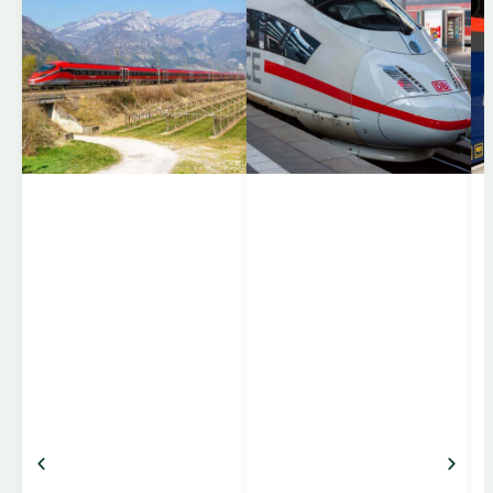
Togene
Frecciarossa – Italiens
højhastighedstog
Frecciarossa er
Trenitalias flagskib
inden for
højhastighedstog og
forbinder Italiens
største byer som
Milano, Rom, Firenze,
Napoli, Torino og
Venedig. Toget kører
op til 300 km/t og er
kendt for sin moderne
komfort, hurtige
forbindelser og
elegante design.
Komfort og faciliteter