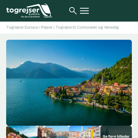
Togrejser Europa
/
Rejser
/
Togrejse til Comosøen og Venedig