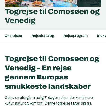
Togrejse til Comosøen og
Venedig
Om rejsen
Rejsekatalog
Rejseprogram
Indkv
Togrejse til Comosøen og
Venedig – En rejse
gennem Europas
smukkeste landskaber
Oplev en uforglemmelig 7-dages rejse, der kombinerer
kultur, natur og komfort. Denne togrejse tager dig fra