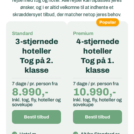
rejse med tog og hotel. Alle rejser kan tilpasses jeres
ønsker, og I er altid velkomne til at indhente et
skræddersyet tilbud, der matcher netop jeres behov.
Popular
Standard
Premium
3-stjernede
4-stjernede
hoteller
hoteller
Tog på 2.
Tog på 1.
klasse
klasse
7 dage / pr. person fra
7 dage / pr. person fra
8.990,-
10.990,-
Inkl. tog, fly, hoteller og
Inkl. tog, fly, hoteller og
sovekupe
sovekupe
Bestil tilbud
Bestil tilbud