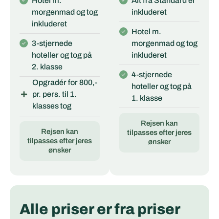
Hotel m.
Alt fra Standard er
morgenmad og tog
inkluderet
inkluderet
Hotel m.
3-stjernede
morgenmad og tog
hoteller og tog på
inkluderet
2. klasse
4-stjernede
Opgradér for 800,-
hoteller og tog på
pr. pers. til 1.
1. klasse
klasses tog
Rejsen kan
Rejsen kan
tilpasses efter jeres
tilpasses efter jeres
ønsker
ønsker
Alle priser er fra priser