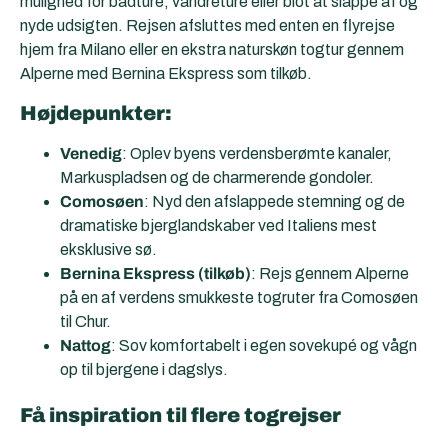
mulighed for bådture, vandreture eller blot at slappe af og
nyde udsigten. Rejsen afsluttes med enten en flyrejse
hjem fra Milano eller en ekstra naturskøn togtur gennem
Alperne med Bernina Ekspress som tilkøb.
Højdepunkter:
Venedig
: Oplev byens verdensberømte kanaler,
Markuspladsen og de charmerende gondoler.
Comosøen
: Nyd den afslappede stemning og de
dramatiske bjerglandskaber ved Italiens mest
eksklusive sø.
Bernina Ekspress (tilkøb)
: Rejs gennem Alperne
på en af verdens smukkeste togruter fra Comosøen
til Chur.
Nattog
: Sov komfortabelt i egen sovekupé og vågn
op til bjergene i dagslys.
Få inspiration til flere togrejser