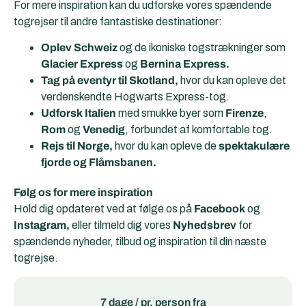
For mere inspiration kan du udforske vores spændende
togrejser til andre fantastiske destinationer:
Oplev Schweiz
og de ikoniske togstrækninger som
Glacier Express
og
Bernina Express.
Tag på eventyr til Skotland,
hvor du kan opleve det
verdenskendte Hogwarts Express-tog.
Udforsk Italien
med smukke byer som
Firenze
,
Rom
og
Venedig
, forbundet af komfortable tog.
Rejs til Norge,
hvor du kan opleve de
spektakulære
fjorde og Flåmsbanen.
Følg os for mere inspiration
Hold dig opdateret ved at følge os på
Facebook
og
Instagram,
eller tilmeld dig vores
Nyhedsbrev
for
spændende nyheder, tilbud og inspiration til din næste
togrejse.
7 dage / pr. person fra