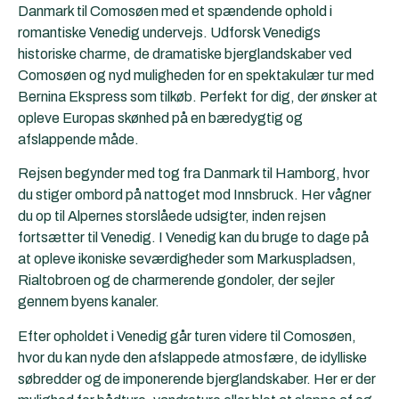
Danmark til Comosøen med et spændende ophold i
romantiske
Venedig
undervejs. Udforsk Venedigs
historiske charme, de dramatiske bjerglandskaber ved
Comosøen og nyd muligheden for en spektakulær tur med
Bernina Ekspress som tilkøb. Perfekt for dig, der ønsker at
opleve Europas skønhed på en bæredygtig og
afslappende måde.
Rejsen begynder med tog fra Danmark til Hamborg, hvor
du stiger ombord på nattoget mod Innsbruck. Her vågner
du op til Alpernes storslåede udsigter, inden rejsen
fortsætter til Venedig. I Venedig kan du bruge to dage på
at opleve ikoniske seværdigheder som Markuspladsen,
Rialtobroen og de charmerende gondoler, der sejler
gennem byens kanaler.
Efter opholdet i Venedig går turen videre til Comosøen,
hvor du kan nyde den afslappede atmosfære, de idylliske
søbredder og de imponerende bjerglandskaber. Her er der